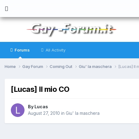
Forums
All Activity
Home
Gay Forum
Coming Out
Giu' la maschera
[Lucas] Il
[Lucas] Il mio CO
By
Lucas
August 27, 2010
in
Giu' la maschera