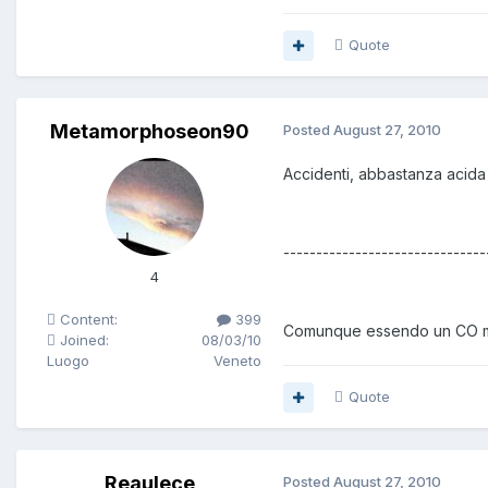
Quote
Metamorphoseon90
Posted
August 27, 2010
Accidenti, abbastanza acida 
-------------------------------
4
Content:
399
Comunque essendo un CO mi 
Joined:
08/03/10
Luogo
Veneto
Quote
Reaulece
Posted
August 27, 2010