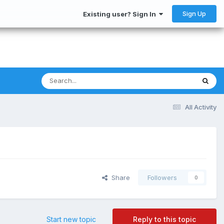
Sign Up
Existing user? Sign In
All Activity
Share
Followers
0
Start new topic
Reply to this topic