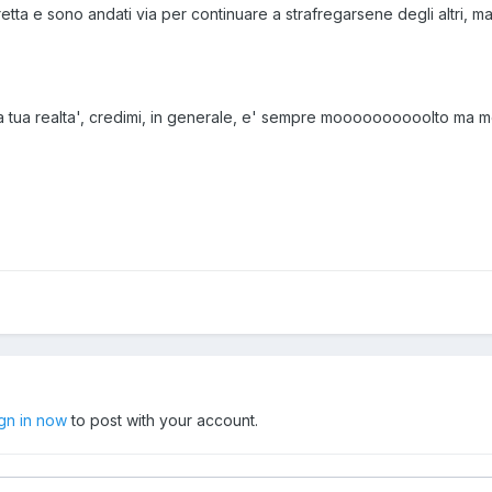
stretta e sono andati via per continuare a strafregarsene degli altri,
a tua realta', credimi, in generale, e' sempre moooooooooolto ma 
ign in now
to post with your account.