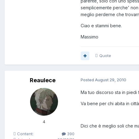
parente, solo con uno spess
semplicemente perche' non ha
meglio perderne che trovarn
Ciao e stammi bene.
Massimo
Quote
Reaulece
Posted
August 29, 2010
Ma tuo discorso sta in piedi 
Va bene per chi abita in citt
4
Dici che è meglio soli che 
Content:
390