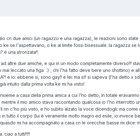
luglio cn due amici (un ragazzo e una ragazza), le reazioni sono state p
to ke se l'aspettavano, o ke al limite fossi bisessuale. la ragazza se 
? è una stronzata!!
 ad altre due amiche, e qui in un modo completamente diverso!!! sta
mai leccato una figa :) , chi l'ha fatto deve bere uno shottino) e al
! e io: ebbene si, sono gay!! e lei: ma si!! si sapeva (l'ha detto x sd
ià intuito dalla prima volta ke mi ha visto!
insieme a casa della prima amica a cui l'ho detto, in totale eravanmo i
 mentre il mio amico stava raccontando qualcosa io l'ho interrotto un 
io lì nn c'ho più visto, e ho subito alzato la voce dicendogli: ma com
 in tutto il corpo (lui è veramente molto magro ed esile, io invece bel
i quasdo mi ha accompagnato a casa cn le orecchie basse mi dice: mi di
ciao a tutti!!!!!