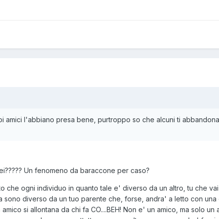
i tuoi amici l'abbiano presa bene, purtroppo so che alcuni ti abban
 sei????? Un fenomeno da baraccone per caso?
to che ogni individuo in quanto tale e' diverso da un altro, tu che v
a sono diverso da un tuo parente che, forse, andra' a letto con un
amico si allontana da chi fa CO....BEH! Non e' un amico, ma solo un a