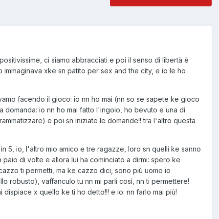
ositivissime, ci siamo abbracciati e poi il senso di libertà è
lo immaginava xke sn patito per sex and the city, e io le ho
vamo facendo il gioco: io nn ho mai (nn so se sapete ke gioco
la domanda: io nn ho mai fatto l'ingoio, ho bevuto e una di
rammatizzare) e poi sn iniziate le domande!! tra l'altro questa
n 5, io, l'altro mio amico e tre ragazze, loro sn quelli ke sanno
paio di volte e allora lui ha cominciato a dirmi: spero ke
e cazzo ti permetti, ma ke cazzo dici, sono più uomo io
lo robusto), vaffanculo tu nn mi parli così, nn ti permettere!
spiace x quello ke ti ho detto!!! e io: nn farlo mai più!