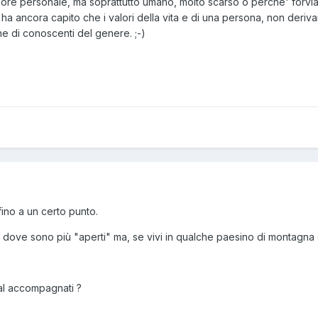
ore personale, ma soprattutto umano, molto scarso o perche' forviat
 ancora capito che i valori della vita e di una persona, non derivano 
e di conoscenti del genere. ;-)
fino a un certo punto.
à dove sono più "aperti" ma, se vivi in qualche paesino di montagna co
mal accompagnati ?