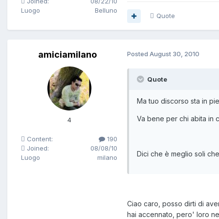
Joined:
08/22/10
Luogo
Belluno
Quote
amiciamilano
Posted
August 30, 2010
Quote
Ma tuo discorso sta in pie
Va bene per chi abita in c
4
Content:
190
Joined:
08/08/10
Dici che è meglio soli c
Luogo
milano
Ciao caro, posso dirti di av
hai accennato, pero' loro ne