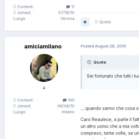
Content:
11
Joined:
07/16/10
Luogo
Verona
Quote
amiciamilano
Posted
August 28, 2010
Quote
Sei fortunato che tutti 
4
Content:
190
Joined:
08/08/10
.....quando sanno che cosa
Luogo
milano
Caro Reaulece, a parte il fat
un altro uomo che a mia volt
compreso, tante volte, se un 