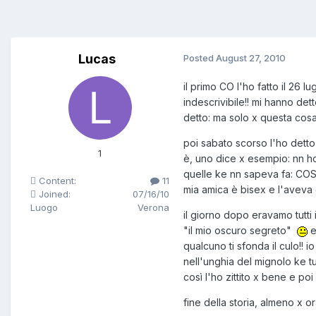
Lucas
Posted
August 27, 2010
il primo CO l'ho fatto il 26 
indescrivibile!! mi hanno det
detto: ma solo x questa cosa
poi sabato scorso l'ho detto
1
è, uno dice x esempio: nn ho 
quelle ke nn sapeva fa: COSA?
Content:
11
mia amica è bisex e l'aveva g
Joined:
07/16/10
Luogo
Verona
il giorno dopo eravamo tutti 
"il mio oscuro segreto"
e
qualcuno ti sfonda il culo!! 
nell'unghia del mignolo ke tu
così l'ho zittito x bene e po
fine della storia, almeno x ora. 