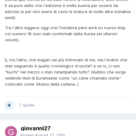
E va pure detto che l'edizione è molto buona per essere da
edicola (e per non avere di certo le tirature di molte altre iniziative
simili).
Tra l'altro leggevo oggi che l'iniziativa pare avrà un nuovo stop
col numero 18 (son stati confermati dalla Aurea sei ulteriori
volumi)..
E, tra l'altro, che magari sei più informato di me, ma l'ordine che
stan seguendo è quello cronologico d'uscita? e se si, ci son
"buchi" nel mezzo o stan ristampando tutto? (dubbio che sorge
vedendo titoli di Euramaster come "un cane chiamato morte"
collocato come 34simo della collana...)
Quote
giovanni27
Posted
August 27, 2010