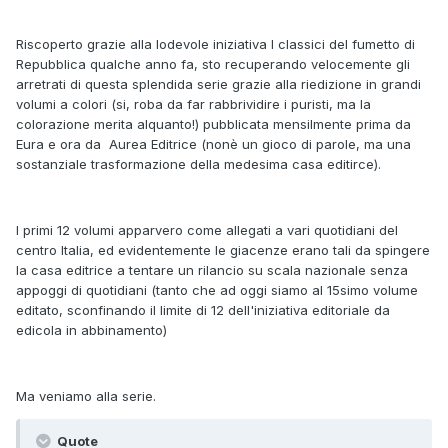
Riscoperto grazie alla lodevole iniziativa I classici del fumetto di
Repubblica qualche anno fa, sto recuperando velocemente gli
arretrati di questa splendida serie grazie alla riedizione in grandi
volumi a colori (si, roba da far rabbrividire i puristi, ma la
colorazione merita alquanto!) pubblicata mensilmente prima da
Eura e ora da Aurea Editrice (nonè un gioco di parole, ma una
sostanziale trasformazione della medesima casa editirce).
I primi 12 volumi apparvero come allegati a vari quotidiani del
centro Italia, ed evidentemente le giacenze erano tali da spingere
la casa editrice a tentare un rilancio su scala nazionale senza
appoggi di quotidiani (tanto che ad oggi siamo al 15simo volume
editato, sconfinando il limite di 12 dell'iniziativa editoriale da
edicola in abbinamento)
Ma veniamo alla serie.
Quote