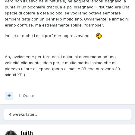
Però non li usavo né al naturale, né acquerellandoli: bagnavo la
punta in un bicchiere d'acqua e poi disegnavo. Il risultato era una
specie di colore a cera sciolto, se vogliamo poteva sembrare
tempera data con un pennello molto fino. Ovviamente le immagini
erano confuse, ma estremamente solide, "carnose".
Inutile dire che i miei prof non apprezzavano.
Ah, ovviamente per fare così i colori si consumano ad una
velocità allarmante; idem per le matite morbidissime che mi
piaceva usare all'epoca (parlo di matite 8B che duravano 30
minuti XD ).
Quote
4 weeks later...
faith