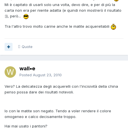
Mi è capitato di usarli solo una volta, devo dire, e per di più la
carta non era per niente adatta (e quindi non mostrerò il risultato
:)), però...
Tra l'altro trovo molto carine anche le matite acquerellabili
Quote
wall•e
Posted
August 23, 2010
Vero? La delicatezza degli acquerelli con l'incisività della china
penso possa dare dei risultati notevoli.
Io con le matite son negato. Tendo a voler rendere il colore
omogeneo e calco decisamente troppo.
Hai mai usato i pantoni?