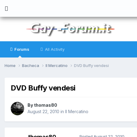
Forums
All Activity
Home
Bacheca
Il Mercatino
DVD Buffy vendesi
DVD Buffy vendesi
By
thomas80
August 22, 2010
in
Il Mercatino
thomas80
Posted
August 22, 2010