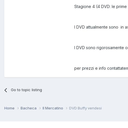
Stagione 4 (4 DVD: le prime 
I DVD attualmente sono in as
I DVD sono rigorosamente orig
per prezzi e info contattatem
Go to topic listing
Home
Bacheca
Il Mercatino
DVD Buffy vendesi