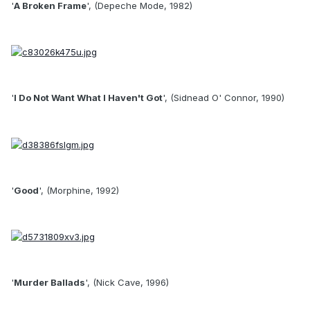
'
A Broken Frame
', (Depeche Mode, 1982)
'
I Do Not Want What I Haven't Got
', (Sidnead O' Connor, 1990)
'
Good
', (Morphine, 1992)
'
Murder Ballads
', (Nick Cave, 1996)