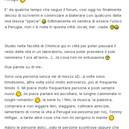
E' da qualche tempo che seguo il forum, così oggi ho finalmente
deciso di iscrivermi e cominciare a blaterare con qualcuno della
mia stessa "specie"
(Ultimamente mi sembra di essere l'unico
a Perugia...non c'è nulla in questa città...locali, bar....nada
.
Studio nella facoltà di Chimica qui in città per poter passare il
resto della vita in un laboratorio, senza poter prendere il sole
nemmeno 1 ora all'anno...:)....la cosa non mi entusiasma
.
Due parole su di me...
Sono una persona senza vie di mezzo xD....a volte sono
timidissimo, altre volte sono molto estroverso...più di frequente
timido :S. Mi piace molto frequentare persone e posti sempre
nuovi
, mi piace parlare ed ascoltare, le lunghe camminate in
luoghi romantici
, le serie tv, i film, la musica, la palestra,
comprare e non leggere libri, viaggiare, coltivare amicizie,
lamentarmi di come la vita a Perugia sia pessima per noi, Tommy
Hilfiger....e tante altre cose che non mi vengono in mente
Adoro le persone dolci....odio le persone scontrose oppure che