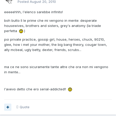
Posted
August 20, 2010
eeeeehhh, l'elenco sarebbe infinito!
boh butto lì le prime che mi vengono in mente: desperate
housewives, brothers and sisters, grey's anatomy (la triade
perfetta
)
poi private practice, gossip girl, house, heroes, chuck, 90210,
glee, how i met your mother, the big bang theory, cougar town,
ally mcbeal, ugly betty, dexter, friends, scrubs...
ma ce ne sono sicuramente tante altre che ora non mi vengono
in mente...
l'avevo detto che ero serial-addicted!!
Quote