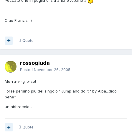
Peccato che in puglia ci sia anche Albano :)
Ciao Franzis! :)
Quote
rossogiuda
Posted
November 26, 2005
Me-ra-vi-glio-so!
Forse persino più del singolo ' Jump and do it ' by Alba...dico
bene?
un abbraccio...
Quote