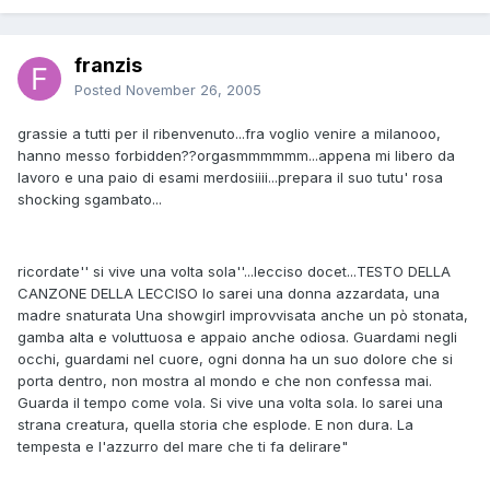
franzis
Posted
November 26, 2005
grassie a tutti per il ribenvenuto...fra voglio venire a milanooo,
hanno messo forbidden??orgasmmmmmm...appena mi libero da
lavoro e una paio di esami merdosiiii...prepara il suo tutu' rosa
shocking sgambato...
ricordate'' si vive una volta sola''...lecciso docet...TESTO DELLA
CANZONE DELLA LECCISO Io sarei una donna azzardata, una
madre snaturata Una showgirl improvvisata anche un pò stonata,
gamba alta e voluttuosa e appaio anche odiosa. Guardami negli
occhi, guardami nel cuore, ogni donna ha un suo dolore che si
porta dentro, non mostra al mondo e che non confessa mai.
Guarda il tempo come vola. Si vive una volta sola. Io sarei una
strana creatura, quella storia che esplode. E non dura. La
tempesta e l'azzurro del mare che ti fa delirare"