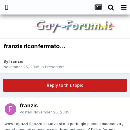
franzis riconfermato...
By
franzis
November 26, 2005
in
Presentati!
Reply to this topic
franzis
Posted
November 26, 2005
wow ragazzi figozzo il nuovo sito a parte qlc piccola mancanza ,
per chi non mi conoscesse io frequentavo gia' l'altro forum e