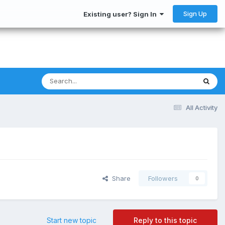
Sign Up
Existing user? Sign In
All Activity
Share
Followers
0
Start new topic
Reply to this topic