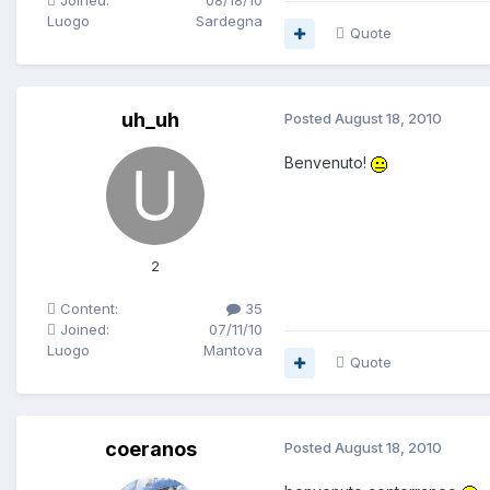
Joined:
08/18/10
Luogo
Sardegna
Quote
uh_uh
Posted
August 18, 2010
Benvenuto!
2
Content:
35
Joined:
07/11/10
Luogo
Mantova
Quote
coeranos
Posted
August 18, 2010