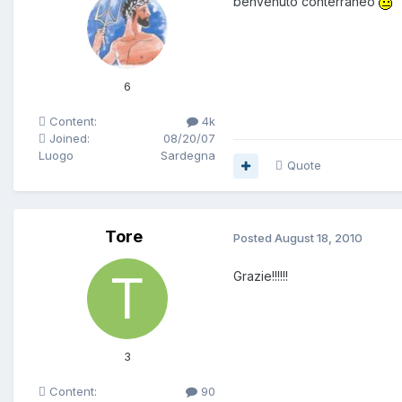
benvenuto conterraneo
6
Content:
4k
Joined:
08/20/07
Luogo
Sardegna
Quote
Tore
Posted
August 18, 2010
Grazie!!!!!!
3
Content:
90