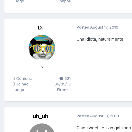
Luogo
napoli
D.
Posted
August 17, 2010
Una idiota, naturalmente.
5
Content:
521
Joined:
06/05/10
Luogo
Firenze
uh_uh
Posted
August 18, 2010
Ciao sweet, le skin girl so