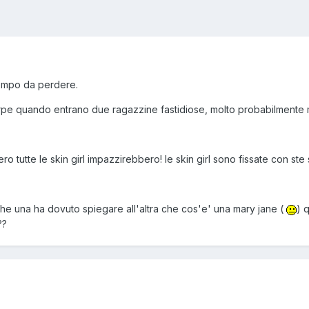
tempo da perdere.
arpe quando entrano due ragazzine fastidiose, molto probabilmente m
o tutte le skin girl impazzirebbero! le skin girl sono fissate con ste
a che una ha dovuto spiegare all'altra che cos'e' una mary jane (
) 
??