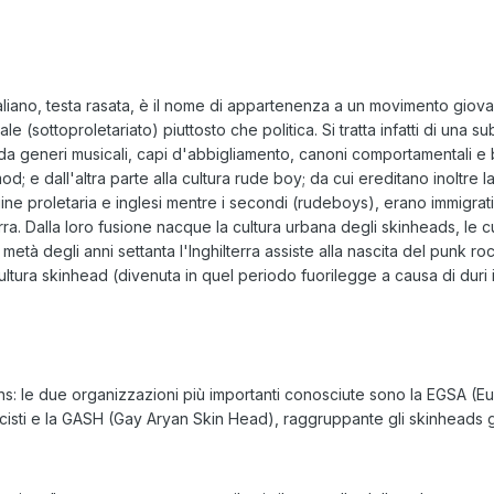
taliano, testa rasata, è il nome di appartenenza a un movimento giova
e (sottoproletariato) piuttosto che politica. Si tratta infatti di una
da generi musicali, capi d'abbigliamento, canoni comportamentali e be
mod; e dall'altra parte alla cultura rude boy; da cui ereditano inoltre
ne proletaria e inglesi mentre i secondi (rudeboys), erano immigrati 
erra. Dalla loro fusione nacque la cultura urbana degli skinheads, le cu
 metà degli anni settanta l'Inghilterra assiste alla nascita del punk
ultura skinhead (divenuta in quel periodo fuorilegge a causa di duri 
ns: le due organizzazioni più importanti conosciute sono la EGSA (
tifascisti e la GASH (Gay Aryan Skin Head), raggruppante gli skinhead