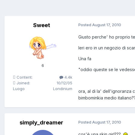
Sweet
Posted
August 17, 2010
Giusto perche' ho proprio 
Ieri ero in un negozio di sc
Una fa
6
"oddio queste se le vedesser
Content:
4.4k
Joined:
10/12/05
Luogo
Londinium
ora, al di la' dell'ignoranz
bimbominkia medio italiano?
simply_dreamer
Posted
August 17, 2010
cos'è una skin girl???