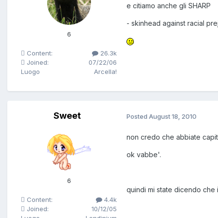
e citiamo anche gli SHARP
- skinhead against racial pre
6
Content:
26.3k
Joined:
07/22/06
Luogo
Arcella!
Sweet
Posted
August 18, 2010
non credo che abbiate capi
ok vabbe'.
6
quindi mi state dicendo che i
Content:
4.4k
Joined:
10/12/05