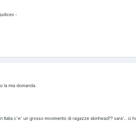
judices -
to la mia domanda.
n Italia c'e' un grosso movimento di ragazze skinhead?? sara'... ci ho