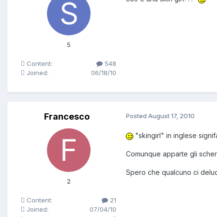
5
Content:
548
Joined:
06/18/10
Francesco
Posted
August 17, 2010
"skingirl" in inglese sig
Comunque apparte gli scherzi
Spero che qualcuno ci deluci
2
Content:
21
Joined:
07/04/10