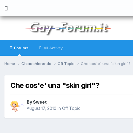
Forums
All Activity
Home
Chiacchierando
Off Topic
Che cos'e' una "skin girl"?
Che cos'e' una "skin girl"?
By
Sweet
August 17, 2010
in
Off Topic