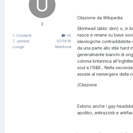
Citazione da Wikipedia
2
Skinhead (abbr. skin) o, in i
nasce e rimane su base social
Content:
35
Joined:
07/11/10
ideologiche contraddistinte 
Luogo
Mantova
da una parte allo stile hard 
generalmente bianchi di origi
colonia britannica all'Inghilt
soul e l'R&B... Nella seconda
assiste al riemergere della c
/Citazione
Esitono anche i gay headski
apolitici, antirazzisti e an