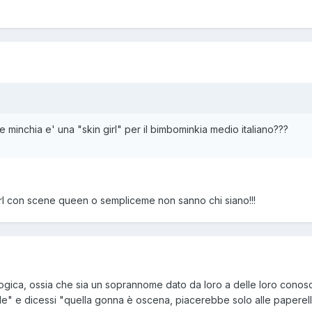
minchia e' una "skin girl" per il bimbominkia medio italiano???
rl con scene queen o sempliceme non sanno chi siano!!!
logica, ossia che sia un soprannome dato da loro a delle loro conosc
e" e dicessi "quella gonna è oscena, piacerebbe solo alle paperelle".