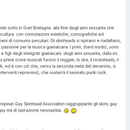
nile sorto in Gran Bretagna alla fine degli anni sessanta che
 subcultura con connotazioni estetiche, iconografiche ed
ni di consumo peculiari. Gli skinheads si ispirano e riadattano,
 la passione per la musica giamaicana. I primi, (hard mods), sono
e figli degli immigrati giamaicani degli anni sessanta, dalla ex
i prime icone musicali furono il reggae, lo ska, il rocksteady, il
 rock, ed è con ciò che, verso la seconda metà del decennio, si
interventi repressivi), che sosterrà il neonato punk rock.
European Gay Skinhead Association raggruppante gli skins gay
s gay ma di ispirazione neonazista.