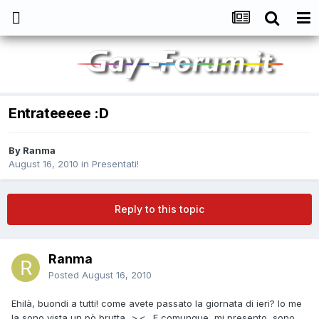
Entrateeeee :D
By
Ranma
August 16, 2010
in
Presentati!
Reply to this topic
Ranma
Posted
August 16, 2010
Ehilà, buondi a tutti! come avete passato la giornata di ieri? Io me
la sono vista un pò brutta...>.< ..E comunque, mi presento, sono