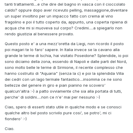
tanti trattamenti....e che dire del bagno in vasca con il cioccolato
caldo? oppure dopo aver ricevuto pelling, massaggione,diventare
un super involtino per un impacco fatto con crema al vino
fragolino e poi il tutto coperto da, appunto, una coperta ripiena di
acqua che mi si muoveva sul corpo? Credimi.....a spiegarlo non
rendo giustizia al benessere provato.
Questo posto e' a una mezz'oretta da Liegi, non ricordo il posto
poi magari te lo faro' sapere. In Italia invece se la cavano alla
grande le terme di Ischia, hai visitato Poseidone? Splendide, io poi
sono diciamo della zona, essendo di Napoli e dalle parti del Nord,
sono molto belle le terme di Sirmione, il recente complesso che
hanno costruito di "Aquaria" (senza la c) e poi la splendida Villa
dei cedri con un lago termale fantastico....insomma ce ne sono
bellezze del genere in giro e pian pianino ne scovero'
qualcun'altra :-) a patto ovviamente che sia alla portata di tutti,
perche' di soldini.....non ce n'e' mai per nessuno :-)
Ciao, spero di esserti stato utile in qualche modo e se conosci
qualche altro bel posto scrivilo pure cosi', se potro', mi ci
fiondero' :-)
Ciao.