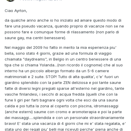
Ciao Ayrton,
da qualche anno anche io ho iniziato ad amare questo modo di
fare una pseudo vacanza, quando proprio di vacanze non se ne
possono fare e comunque forme di rilassamento (non parlo di
saune gay, ma centri benessere).
Nel maggio del 2009 ho fatto in merito la mia esperienza piu'
bella, sono stato 4 giorni, grazie ad una formula di viaggio
chiamata "daydreams", in Belgio in un centro benessere di una
tipa che si chiama Yolanda...(non ricordo il cognome) che al suo
interno ha un piccolo albergo formato da un 5-6 camere
matrimoniali e 2 suite. STOP! Tutto di alta qualita', c'e' fuori un
giardino splendido con la parte ZEN deliziosa e poi tante saune
fatte di diversi legni pregiati sparse all'esterno nel giardino, tante
vasche finlandesi, i secchi di acqua fredda (quelli che con la
fune li giri per farti bagnare ogni volta che esci da una sauna
calda e poi tutta la zona al coperto con piscina, idromassaggi
(anche esterni) saume con cromo e aromoterapia e poi la parte
dei massaggi.....splendida e con un personale straordinariamente
bravo! E' stata una vacanza di 4 giorni che mi e' stata regalata, e'
stata uno dei regali piu' belli mai ricevuti perche' piena anche di