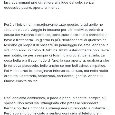
lasciava immaginare un amore alla luce del sole, senza
eccessive paure, aperto al mondo.
Però all'inizio non immaginavamo tutto questo. Io ad aprile ho
fatto un piccolo viaggio in toscana per altri motivi e, poichè a
causa del vulcano islandese, sono stato costretto a prendere la
nave e trattenermi un giorno in più, ricordandomi di quell'amico
toscano gli proposi di passare un pomeriggio insieme. Appena lo
vidi, non ebbi un colpo di fulmine. Infatti esteriormente non l'avrei
mai notato, se per esempio ci fossimo incrociati per strada. La
cosa bella era il suo modo di fare, la sua apertura, qualcosa che
lo rendeva piacevole, bello anche se non bellissimo, simpatico.
Poi via internet lo immaginavo introverso, chiuso, ma nella realtà
era tutto il contrario, scherzoso, sorridente, gentile. Anche lui
rimase colpito da me.
Così abbiamo cominciato, a poco a poco, a sentirci sempre più
spesso. Non avrei mai immaginato che potesse succedere!
Perchè ho delle difficoltà a immaginare un rapporto a distanza...
Però abbiamo cominciato a sentirci ogni sera al telefono al