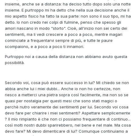
insieme, anche se a distanza: ha deciso tutto dopo solo una notte
insieme. E purtroppo mi ha detto che nella sua decisione anche il
mio aspetto fisico ha fatto la sua parte: non sono il suo tipo, mi ha
detto. Io non credo nei colpi di fulmine, penso che spesso gli
amori nascano in modo "storto". Cioè, all'inizio non sei certo dei
sentimenti, ma li vedi crescere a poco a poco, mentre magari
cominciate a frequentarvi sempre di più, e tutte le paure
scompaiono, e a poco a poco ti innamori.
Purtroppo noi a causa della distanza non abbiamo avuto questa
possibilità.
Secondo voi, cosa può essere successo in lui? Mi chiedo se non
abbia anche lui i miei dubbi... Anche io non ho certezze, non
riesco a metterci una pietra sopra così facilmente, ma non so se
quasi per nostalgia per questi mesi che sono stati magici o
perchè nutro veramente dei sentimenti per lui. Secondo voi cosa
devo fare per chiarire i miei sentimenti? Aspettare semplicemente
? Il mio rimpianto è che non ci possiamo frequentare di continuo...
così molti nostri dubbi sparirebbero, nel bene e nel male. Ma cosa
devo fare? Mi devo dimenticare di lui? Comunque continuiamo a