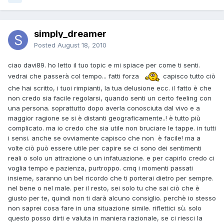
simply_dreamer
Posted
August 18, 2010
ciao davi89. ho letto il tuo topic e mi spiace per come ti senti.
vedrai che passerà col tempo... fatti forza
capisco tutto ciò
che hai scritto, i tuoi rimpianti, la tua delusione ecc. il fatto è che
non credo sia facile regolarsi, quando senti un certo feeling con
una persona. soprattutto dopo averla conosciuta dal vivo e a
maggior ragione se si è distanti geograficamente..! è tutto più
complicato. ma io credo che sia utile non bruciare le tappe. in tutti
i sensi. anche se ovviamente capisco che non è facile! ma a
volte ciò può essere utile per capire se ci sono dei sentimenti
reali o solo un attrazione o un infatuazione. e per capirlo credo ci
voglia tempo e pazienza, purtroppo. cmq i momenti passati
insieme, saranno un bel ricordo che ti porterai dietro per sempre.
nel bene o nel male. per il resto, sei solo tu che sai ciò che è
giusto per te, quindi non ti darà alcuno consiglio. perchè io stesso
non saprei cosa fare in una situazione simile. riflettici sù. solo
questo posso dirti e valuta in maniera razionale, se ci riesci la