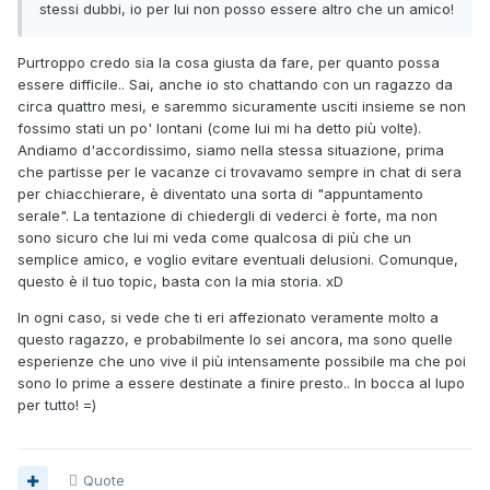
stessi dubbi, io per lui non posso essere altro che un amico!
Purtroppo credo sia la cosa giusta da fare, per quanto possa
essere difficile.. Sai, anche io sto chattando con un ragazzo da
circa quattro mesi, e saremmo sicuramente usciti insieme se non
fossimo stati un po' lontani (come lui mi ha detto più volte).
Andiamo d'accordissimo, siamo nella stessa situazione, prima
che partisse per le vacanze ci trovavamo sempre in chat di sera
per chiacchierare, è diventato una sorta di "appuntamento
serale". La tentazione di chiedergli di vederci è forte, ma non
sono sicuro che lui mi veda come qualcosa di più che un
semplice amico, e voglio evitare eventuali delusioni. Comunque,
questo è il tuo topic, basta con la mia storia. xD
In ogni caso, si vede che ti eri affezionato veramente molto a
questo ragazzo, e probabilmente lo sei ancora, ma sono quelle
esperienze che uno vive il più intensamente possibile ma che poi
sono lo prime a essere destinate a finire presto.. In bocca al lupo
per tutto! =)
Quote