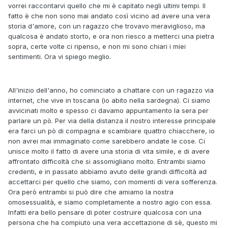
vorrei raccontarvi quello che mi è capitato negli ultimi tempi. Il
fatto è che non sono mai andato così vicino ad avere una vera
storia d'amore, con un ragazzo che trovavo meraviglioso, ma
qualcosa è andato storto, e ora non riesco a metterci una pietra
sopra, certe volte ci ripenso, e non mi sono chiari i miei
sentimenti. Ora vi spiego meglio.
All'inizio dell'anno, ho cominciato a chattare con un ragazzo via
internet, che vive in toscana (io abito nella sardegna). Ci siamo
avvicinati molto e spesso ci davamo appuntamento la sera per
parlare un pò. Per via della distanza il nostro interesse principale
era farci un pò di compagna e scambiare quattro chiacchere, io
non avrei mai immaginato come sarebbero andate le cose. Ci
unisce molto il fatto di avere una storia di vita simile, e di avere
affrontato difficoltà che si assomigliano molto. Entrambi siamo
credenti, e in passato abbiamo avuto delle grandi difficoltà ad
accettarci per quello che siamo, con momenti di vera sofferenza.
Ora però entrambi si può dire che amiamo la nostra
omosessualità, e siamo completamente a nostro agio con essa.
Infatti era bello pensare di poter costruire qualcosa con una
persona che ha compiuto una vera accettazione di sè, questo mi