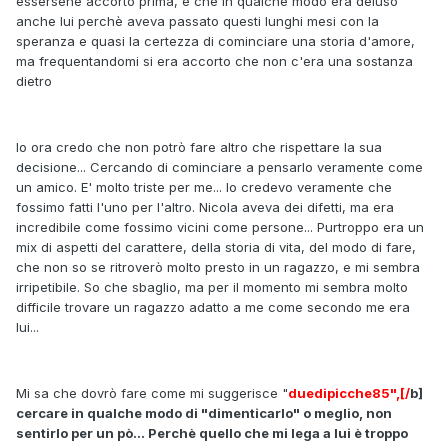
essersene accorto prima, e che in qualche modo era deluso
anche lui perchè aveva passato questi lunghi mesi con la
speranza e quasi la certezza di cominciare una storia d'amore,
ma frequentandomi si era accorto che non c'era una sostanza
dietro
Io ora credo che non potrò fare altro che rispettare la sua
decisione... Cercando di cominciare a pensarlo veramente come
un amico. E' molto triste per me... Io credevo veramente che
fossimo fatti l'uno per l'altro. Nicola aveva dei difetti, ma era
incredibile come fossimo vicini come persone... Purtroppo era un
mix di aspetti del carattere, della storia di vita, del modo di fare,
che non so se ritroverò molto presto in un ragazzo, e mi sembra
irripetibile. So che sbaglio, ma per il momento mi sembra molto
difficile trovare un ragazzo adatto a me come secondo me era
lui...
Mi sa che dovrò fare come mi suggerisce "
duedipicche85",[/
b]
cercare in qualche modo di "dimenticarlo" o meglio, non
sentirlo per un pò... Perchè quello che mi lega a lui è troppo