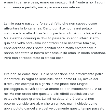
erano in carne e ossa, erano un ragazzo, lì di fronte a noi. I sogni
sono sempre perfetti, ma le persone concrete no...
Le mie paure nascono forse dal fatto che non sapevo come
affrontare la lontananza. Certo con il tempo, avrei potuto
maturare la scelta di trasferirmi per lo studio vicino a lui, a Pisa.
Ma avrebbe comunque dovuto passare un anno intero. Certo,
qualche volta potevamo incontrarci nelle rispettive famiglie,
considerando che i nostri genitori sono molto comprensivi e
hanno accettato la nostra omosessualità ormai in modo profondo.
Però non sarebbe stata la stessa cosa.
Ora non so come fare... Ho la sensazione che difficilmente potrò
incontrare un ragazzo sensibile, ricco come lui. Si, aveva dei
difetti.. Per esempio la pigrizia: a me piace fare lunghe
passeggiate, attività sportiva anche se con moderazione.. A lui
no. Ma non credo che questo e altri difetti costituissero un
ostacolo troppo grande. Lui mi ha detto che è certo di non
potermi considerare altro che un amico, ma mi chiedo come
abbia potuto cancellare così velocemente questo tempo passato