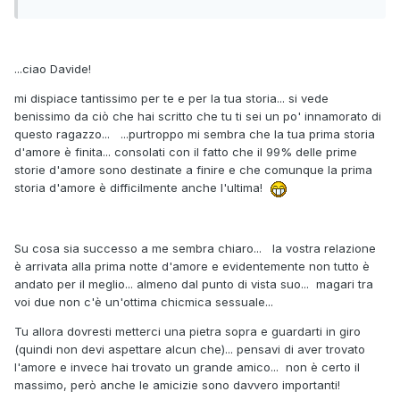
...ciao Davide!
mi dispiace tantissimo per te e per la tua storia... si vede
benissimo da ciò che hai scritto che tu ti sei un po' innamorato di
questo ragazzo... ...purtroppo mi sembra che la tua prima storia
d'amore è finita... consolati con il fatto che il 99% delle prime
storie d'amore sono destinate a finire e che comunque la prima
storia d'amore è difficilmente anche l'ultima!
Su cosa sia successo a me sembra chiaro... la vostra relazione
è arrivata alla prima notte d'amore e evidentemente non tutto è
andato per il meglio... almeno dal punto di vista suo... magari tra
voi due non c'è un'ottima chicmica sessuale...
Tu allora dovresti metterci una pietra sopra e guardarti in giro
(quindi non devi aspettare alcun che)... pensavi di aver trovato
l'amore e invece hai trovato un grande amico... non è certo il
massimo, però anche le amicizie sono davvero importanti!