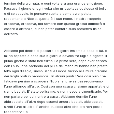
termine della giornata, e ogni volta era una grande emozione.
Passava il giorno e, ogni volta che mi capitava qualcosa di bello,
o di spiacevole, io pensavo subito a come avrei potuto
raccontarlo a Nicola, questo è il suo nome. Il nostro rapporto
cresceva, cresceva, ma sempre con questa grossa difficoltà di
essere a distanza, di non poter contare sulla presenza fisica
dell'altro.
Abbiamo poi deciso di passare dei giorni insieme a casa di lui, e
mi ha ospitato a casa sua 5 giorni a cavallo tra luglio e agosto. Il
primo giorno è stato bellissimo. La prima sera, dopo aver cenato
con i suoi, che parlando del più e del meno mi hanno ben presto
tolto ogni disagio, siamo usciti a Lucca. Vicino alle mura c'erano
dei larghi prati in penombra... In alcuni punti c'era così buio che
faticavo persino a scorgere Nicola, anche se passeggiavamo
l'uno affianco all'altro. Così con una scusa ci siamo appartati e ci
siamo baciati. E' stato bellissimo, e non riesco a dimenticarlo. Per
non parlare poi del rientro a casa... Abbiamo dormito l'uno
abbracciato all'altro dopo esserci ancora baciati, abbracciati,
stretti l'uno all'altro. E anche qualcos'altro che ora non posso
raccontarvi :-p