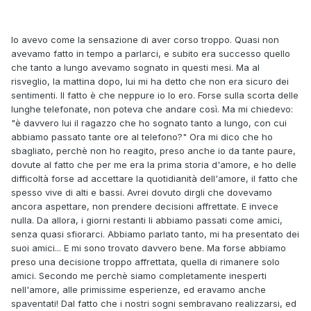
Io avevo come la sensazione di aver corso troppo. Quasi non
avevamo fatto in tempo a parlarci, e subito era successo quello
che tanto a lungo avevamo sognato in questi mesi. Ma al
risveglio, la mattina dopo, lui mi ha detto che non era sicuro dei
sentimenti. Il fatto è che neppure io lo ero. Forse sulla scorta delle
lunghe telefonate, non poteva che andare così. Ma mi chiedevo:
"è davvero lui il ragazzo che ho sognato tanto a lungo, con cui
abbiamo passato tante ore al telefono?" Ora mi dico che ho
sbagliato, perchè non ho reagito, preso anche io da tante paure,
dovute al fatto che per me era la prima storia d'amore, e ho delle
difficoltà forse ad accettare la quotidianità dell'amore, il fatto che
spesso vive di alti e bassi. Avrei dovuto dirgli che dovevamo
ancora aspettare, non prendere decisioni affrettate. E invece
nulla. Da allora, i giorni restanti li abbiamo passati come amici,
senza quasi sfiorarci. Abbiamo parlato tanto, mi ha presentato dei
suoi amici... E mi sono trovato davvero bene. Ma forse abbiamo
preso una decisione troppo affrettata, quella di rimanere solo
amici. Secondo me perchè siamo completamente inesperti
nell'amore, alle primissime esperienze, ed eravamo anche
spaventati! Dal fatto che i nostri sogni sembravano realizzarsi, ed