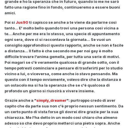
grande e ho la speranza che in futuro, quando io me ne sarò
fatto una ragione fino in fondo, continueremo a essere buoni
amici.
Poi si
Jus90
ti capisco se anche a te viene da parlarne così
tanto... E' molto bello quando trovi una persona così vicina a
te... Anche per me era lo stesso, una specie di appuntamento
ogni sera, dove ci si raccontava la giornata... Se vuoi un
consiglio approfondisci questo rapporto, anche se non è facile
a distanza... Il fatto è che secondo me per noi gay è molto
difficile trovare l'anima gemella, per tutta una serie di motivi.
Poi magari se c'è veramente qualcosa di grande sotto, con il
tempo potresti cominciare a pensare di trasferirti per lo studio
vicino a lui, o viceversa, come anche io stavo pensando. Ma
questo con il tempo ovviamente, volevo dire che la distanza è
un ostacolo ma si ha la speranza che se c'è qualcosa di
profondo un giorno si riuscirà a vivere insieme.
Grazie anche a "
simply_dreamer
": purtroppo credo di aver
capito che da parte sua non c'è proprio nessun sentimento. Da
un certo punto di vista forse gli dovrei dire grazie per la sua
chiarezza. Me l'ha detto in un modo così chiaro che almeno
adesso so che devo proprio metterci una pietra sopra. Anche