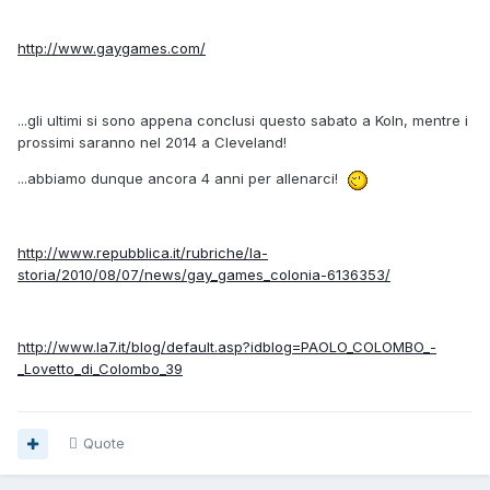
http://www.gaygames.com/
...gli ultimi si sono appena conclusi questo sabato a Koln, mentre i
prossimi saranno nel 2014 a Cleveland!
...abbiamo dunque ancora 4 anni per allenarci!
http://www.repubblica.it/rubriche/la-
storia/2010/08/07/news/gay_games_colonia-6136353/
http://www.la7.it/blog/default.asp?idblog=PAOLO_COLOMBO_-
_Lovetto_di_Colombo_39
Quote