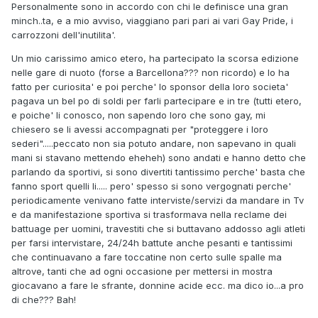
Personalmente sono in accordo con chi le definisce una gran
minch..ta, e a mio avviso, viaggiano pari pari ai vari Gay Pride, i
carrozzoni dell'inutilita'.
Un mio carissimo amico etero, ha partecipato la scorsa edizione
nelle gare di nuoto (forse a Barcellona??? non ricordo) e lo ha
fatto per curiosita' e poi perche' lo sponsor della loro societa'
pagava un bel po di soldi per farli partecipare e in tre (tutti etero,
e poiche' li conosco, non sapendo loro che sono gay, mi
chiesero se li avessi accompagnati per "proteggere i loro
sederi".....peccato non sia potuto andare, non sapevano in quali
mani si stavano mettendo eheheh) sono andati e hanno detto che
parlando da sportivi, si sono divertiti tantissimo perche' basta che
fanno sport quelli li..... pero' spesso si sono vergognati perche'
periodicamente venivano fatte interviste/servizi da mandare in Tv
e da manifestazione sportiva si trasformava nella reclame dei
battuage per uomini, travestiti che si buttavano addosso agli atleti
per farsi intervistare, 24/24h battute anche pesanti e tantissimi
che continuavano a fare toccatine non certo sulle spalle ma
altrove, tanti che ad ogni occasione per mettersi in mostra
giocavano a fare le sfrante, donnine acide ecc. ma dico io...a pro
di che??? Bah!