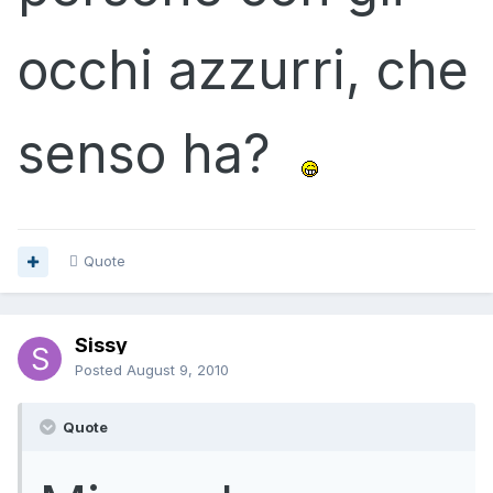
occhi azzurri, che
senso ha?
Quote
Sissy
Posted
August 9, 2010
Quote