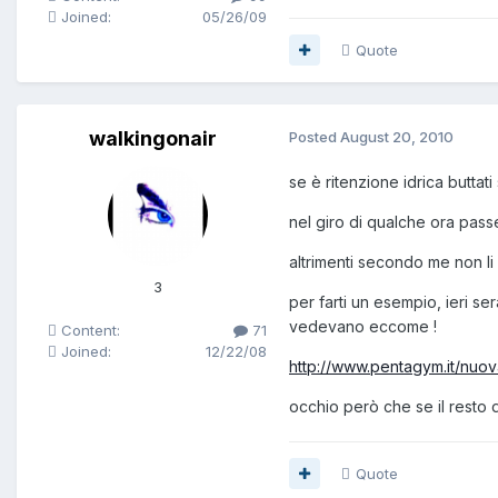
Joined:
05/26/09
Quote
walkingonair
Posted
August 20, 2010
se è ritenzione idrica buttat
nel giro di qualche ora pass
altrimenti secondo me non li 
3
per farti un esempio, ieri se
vedevano eccome !
Content:
71
Joined:
12/22/08
http://www.pentagym.it/nuov
occhio però che se il resto 
Quote