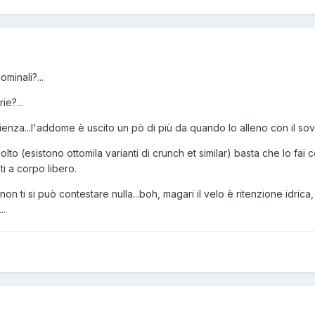
ominali?...
ie?...
rienza...l'addome è uscito un pò di più da quando lo alleno con il so
olto (esistono ottomila varianti di crunch et similar) basta che lo fa
nti a corpo libero.
non ti si può contestare nulla...boh, magari il velo è ritenzione idrica,
..