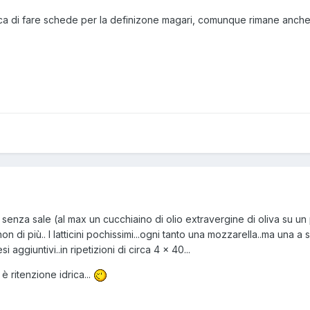
ca di fare schede per la definizone magari, comunque rimane anche 
 senza sale (al max un cucchiaino di olio extravergine di oliva su un 
n di più.. I latticini pochissimi...ogni tanto una mozzarella..ma una a set
 aggiuntivi..in ripetizioni di circa 4 x 40...
e è ritenzione idrica...