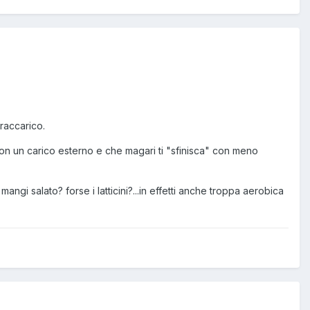
vraccarico.
i con un carico esterno e che magari ti "sfinisca" con meno
 mangi salato? forse i latticini?...in effetti anche troppa aerobica