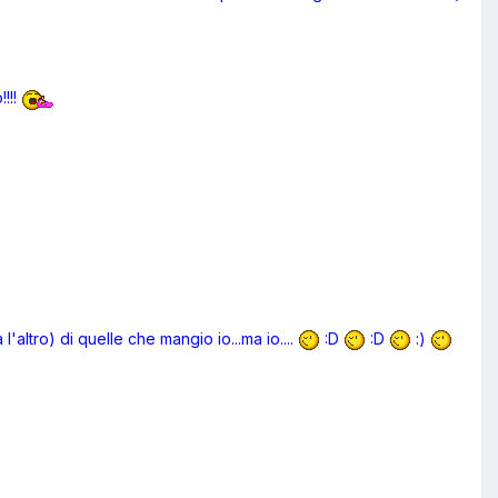
!!!!
'altro) di quelle che mangio io...ma io....
:D
:D
:)