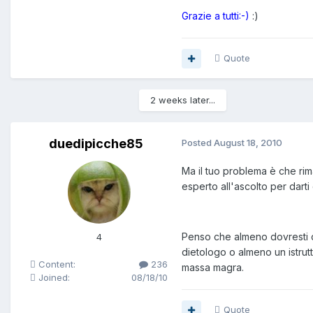
Grazie a tutti:-)
:)
Quote
2 weeks later...
duedipicche85
Posted
August 18, 2010
Ma il tuo problema è che rim
esperto all'ascolto per dart
Penso che almeno dovresti di
4
dietologo o almeno un istrut
Content:
236
massa magra.
Joined:
08/18/10
Quote