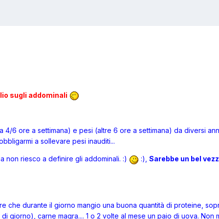
lio sugli addominali
a 4/6 ore a settimana) e pesi (altre 6 ore a settimana) da diversi an
bligarmi a sollevare pesi inauditi...
 non riesco a definire gli addominali. :)
:),
Sarebbe un bel vezzo
re che durante il giorno mangio una buona quantità di proteine, sopr
i giorno), carne magra.... 1 o 2 volte al mese un paio di uova. Non m