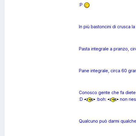
:P
In più bastoncini di crusca l
Pasta integrale a pranzo, c
Pane integrale, circa 60 gra
Conosco gente che fa diete e 
:D
:boh:
non riesc
Qualcuno può darmi qualche