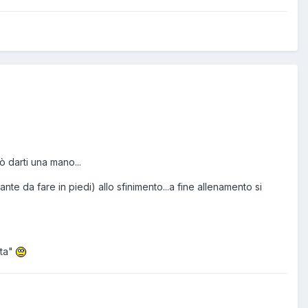
ò darti una mano...
nte da fare in piedi) allo sfinimento...a fine allenamento si
ata"