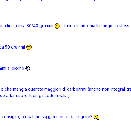
a mattina, circa 30/40 grammi
...fanno schifo..ma li mangio lo stesso
irca 50 grammi
mmi al giorno
che mangia quantità maggiori di carboitrati (anche non integrali tra l
o a far uscire fuori gli addominali. :)
 consiglio, o qualche suggerimento da seguire?