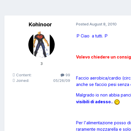
Kohinoor
Posted
August 8, 2010
:P Ciao a tutti. :P
Volevo chiedere un consig
3
Content:
99
Faccio aerobica/cardio (circ
Joined:
05/26/09
anche se faccio pesi senza ob
Malgrado io non abbia pancia
visibili di adesso..
Per l'alimentazione posso di
raramente mozzarella e solo d