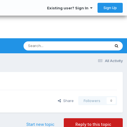
Sign Up
Existing user? Sign In
All Activity
Share
Followers
0
Start new topic
Reply to this topic