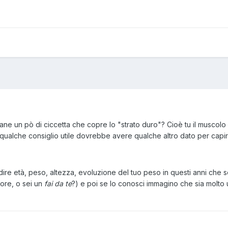
ane un pò di ciccetta che copre lo "strato duro"? Cioè tu il muscolo
i qualche consiglio utile dovrebbe avere qualche altro dato per capir
re età, peso, altezza, evoluzione del tuo peso in questi anni che se
tore, o sei un
fai da te
?) e poi se lo conosci immagino che sia molto u