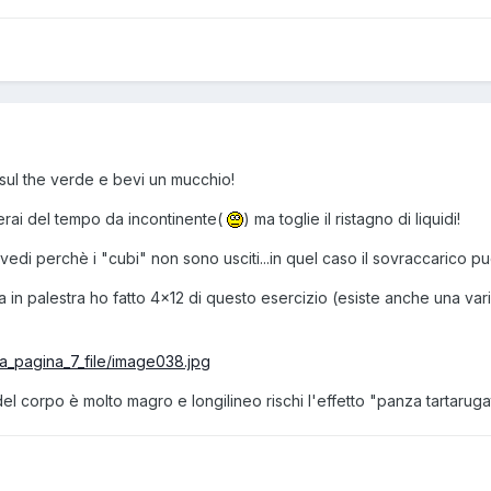
i sul the verde e bevi un mucchio!
erai del tempo da incontinente(
) ma toglie il ristagno di liquidi!
vedi perchè i "cubi" non sono usciti...in quel caso il sovraccarico pu
ra in palestra ho fatto 4x12 di questo esercizio (esiste anche una varia
a_pagina_7_file/image038.jpg
del corpo è molto magro e longilineo rischi l'effetto "panza tartarug