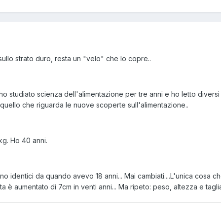
sullo strato duro, resta un "velo" che lo copre..
o studiato scienza dell'alimentazione per tre anni e ho letto diversi l
quello che riguarda le nuove scoperte sull'alimentazione..
kg. Ho 40 anni.
ono identici da quando avevo 18 anni... Mai cambiati....L'unica cosa c
ita è aumentato di 7cm in venti anni... Ma ripeto: peso, altezza e tagl