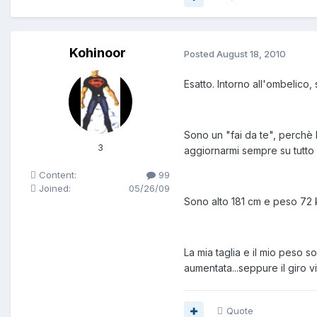
Kohinoor
Posted
August 18, 2010
Esatto. Intorno all'ombelico, 
Sono un "fai da te", perchè h
3
aggiornarmi sempre su tutto 
Content:
99
Joined:
05/26/09
Sono alto 181 cm e peso 72 
La mia taglia e il mio peso s
aumentata...seppure il giro v
Quote