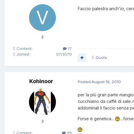
Faccio palestra anch'io, cer
2
Content:
17
Joined:
07/10/10
Quote
Kohinoor
Posted
August 19, 2010
per la più gran parte mangio
cucchiaino da caffè di sale..no
addominali li faccio senza pesi
Forse è genetica...
....fors
3
Content:
99