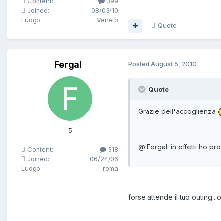
Content:
399
Joined:
08/03/10
Luogo
Veneto
Quote
Fergal
Posted
August 5, 2010
Quote
Grazie dell'accoglienza
5
@ Fergal: in effetti ho pr
Content:
518
Joined:
06/24/06
Luogo
roma
forse attende il tuo outing..