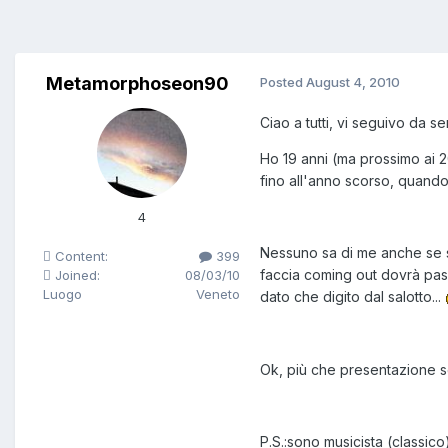
Metamorphoseon90
Posted
August 4, 2010
Ciao a tutti, vi seguivo da sem
Ho 19 anni (ma prossimo ai 2
fino all'anno scorso, quand
4
Nessuno sa di me anche se so
Content:
399
faccia coming out dovrà pas
Joined:
08/03/10
Luogo
Veneto
dato che digito dal salotto...
Ok, più che presentazione s
P.S.:sono musicista (classico)