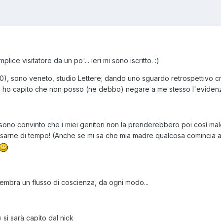
plice visitatore da un po'... ieri mi sono iscritto. :)
0), sono veneto, studio Lettere; dando uno sguardo retrospettivo c
o ho capito che non posso (ne debbo) negare a me stesso l'evidenza
no convinto che i miei genitori non la prenderebbero poi così male, 
sarne di tempo! (Anche se mi sa che mia madre qualcosa comincia 
embra un flusso di coscienza, da ogni modo...
 si sarà capito dal nick