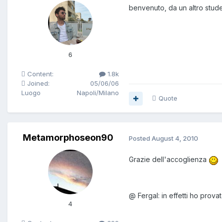
benvenuto, da un altro stud
6
Content:
1.8k
Joined:
05/06/06
Luogo
Napoli/Milano
Quote
Metamorphoseon90
Posted
August 4, 2010
Grazie dell'accoglienza
@ Fergal: in effetti ho prova
4