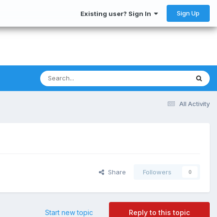
Sign Up
Existing user? Sign In
All Activity
Share
Followers
0
Start new topic
Reply to this topic