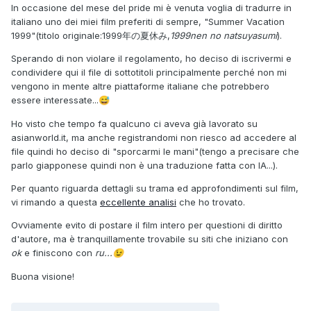
In occasione del mese del pride mi è venuta voglia di tradurre in
italiano uno dei miei film preferiti di sempre, "Summer Vacation
1999"(titolo originale:1999年の夏休み,
1999nen no natsuyasumi
).
Sperando di non violare il regolamento, ho deciso di iscrivermi e
condividere qui il file di sottotitoli principalmente perché non mi
vengono in mente altre piattaforme italiane che potrebbero
essere interessate...
😅
Ho visto che tempo fa qualcuno ci aveva già lavorato su
asianworld.it, ma anche registrandomi non riesco ad accedere al
file quindi ho deciso di "sporcarmi le mani"(tengo a precisare che
parlo giapponese quindi non è una traduzione fatta con IA...).
Per quanto riguarda dettagli su trama ed approfondimenti sul film,
vi rimando a questa
eccellente analisi
che ho trovato.
Ovviamente evito di postare il film intero per questioni di diritto
d'autore, ma è tranquillamente trovabile su siti che iniziano con
ok
e finiscono con
ru...
😉
Buona visione!