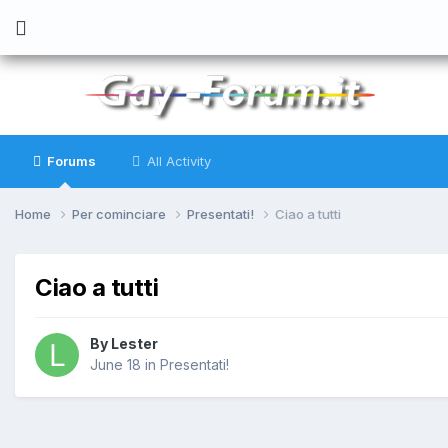
Forums
All Activity
Home
Per cominciare
Presentati!
Ciao a tutti
Ciao a tutti
By
Lester
June 18
in
Presentati!