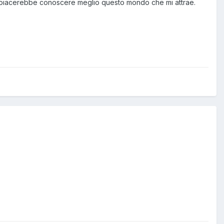
mi piacerebbe conoscere meglio questo mondo che mi attrae.