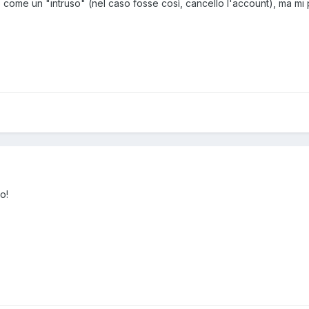
 come un "intruso" (nel caso fosse così, cancello l'account), ma 
o!