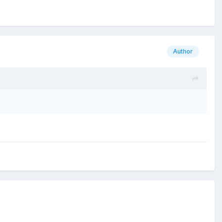
Author