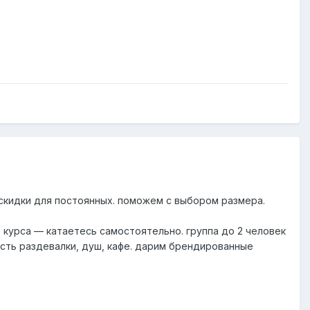
 скидки для постоянных. поможем с выбором размера.
 курса — катаетесь самостоятельно. группа до 2 человек
 есть раздевалки, душ, кафе. дарим брендированные