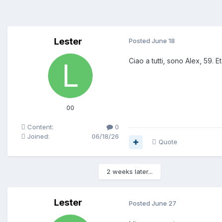
Lester
Posted
June 18
Ciao a tutti, sono Alex, 59.
00
Content:
0
Joined:
06/18/26
Quote
2 weeks later...
Lester
Posted
June 27