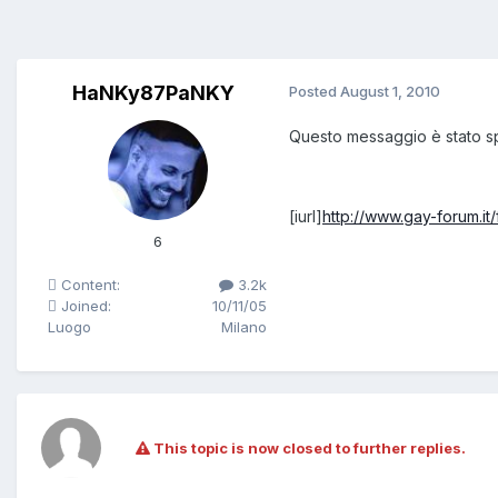
HaNKy87PaNKY
Posted
August 1, 2010
Questo messaggio è stato s
[iurl]
http://www.gay-forum.it
6
Content:
3.2k
Joined:
10/11/05
Luogo
Milano
This topic is now closed to further replies.