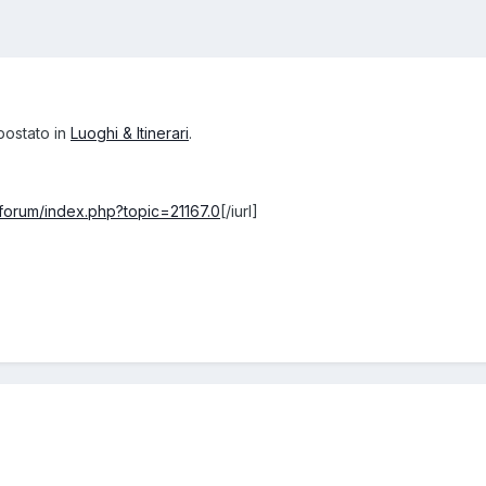
postato in
Luoghi & Itinerari
.
/forum/index.php?topic=21167.0
[/iurl]