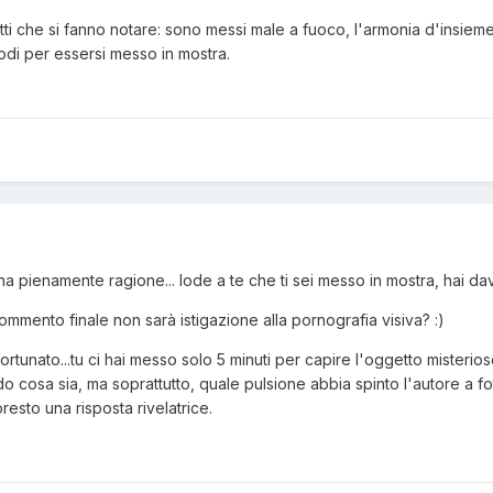
i che si fanno notare: sono messi male a fuoco, l'armonia d'insieme
lodi per essersi messo in mostra.
pienamente ragione... lode a te che ti sei messo in mostra, hai dav
mmento finale non sarà istigazione alla pornografia visiva? :)
rtunato...tu ci hai messo solo 5 minuti per capire l'oggetto misterio
o cosa sia, ma soprattutto, quale pulsione abbia spinto l'autore a f
resto una risposta rivelatrice.