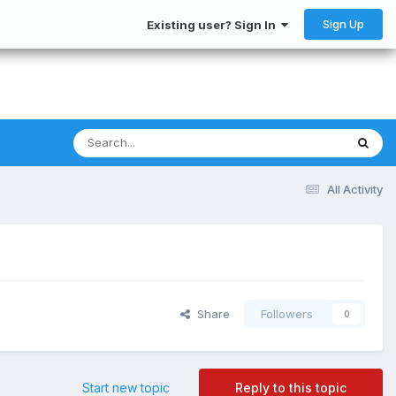
Sign Up
Existing user? Sign In
All Activity
Share
Followers
0
Start new topic
Reply to this topic