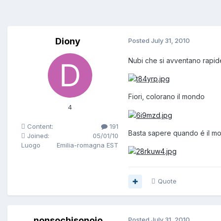
Diony
Posted
July 31, 2010
Nubi che si avventano rapide
Fiori, colorano il mondo
4
Content:
191
Basta sapere quando é il m
Joined:
05/01/10
Luogo
Emilia-romagna EST
Quote
nonsochisonoio
Posted
July 31, 2010