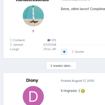
Bene, ottimi lavori! Complimen
5
Content:
515
Joined:
07/01/08
Luogo
: Prov. AP
Quote
3 weeks later...
Diony
Posted
August 17, 2010
ti ringrazio :)