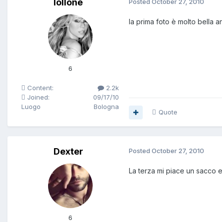
lollone
Posted
October 27, 2010
la prima foto è molto bella a
6
Content:
2.2k
Joined:
09/17/10
Luogo
Bologna
Quote
Dexter
Posted
October 27, 2010
La terza mi piace un sacco ed
6