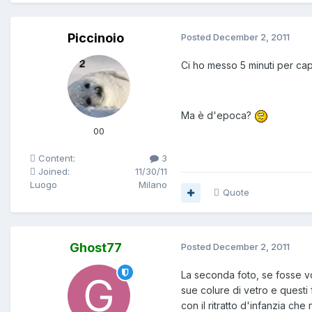
Piccinoio
Posted
December 2, 2011
Ci ho messo 5 minuti per capi
Ma è d'epoca?
00
Content:
3
Joined:
11/30/11
Luogo
Milano
Quote
Ghost77
Posted
December 2, 2011
La seconda foto, se fosse vo
sue colure di vetro e questi
con il ritratto d'infanzia che