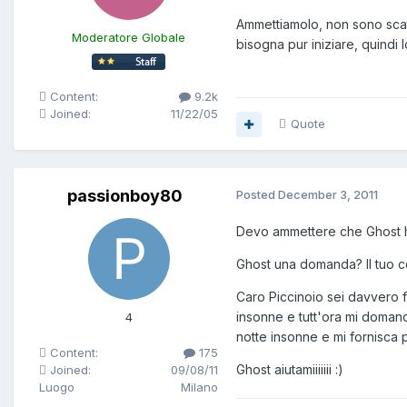
Ammettiamolo, non sono scatt
Moderatore Globale
bisogna pur iniziare, quindi 
Content:
9.2k
Joined:
11/22/05
Quote
passionboy80
Posted
December 3, 2011
Devo ammettere che Ghost ha 
Ghost una domanda? Il tuo co
Caro Piccinoio sei davvero fo
insonne e tutt'ora mi domand
4
notte insonne e mi fornisca p
Content:
175
Ghost aiutamiiiiiii :)
Joined:
09/08/11
Luogo
Milano