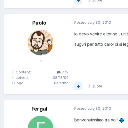
Quote
Paolo
Posted
July 30, 2010
io devo venire a torino... un
auguri per tutto caro! ci si l
5
Content:
779
Joined:
08/18/09
Luogo
Palermo
Quote
Fergal
Posted
July 30, 2010
benvenutissimo tra noi!!