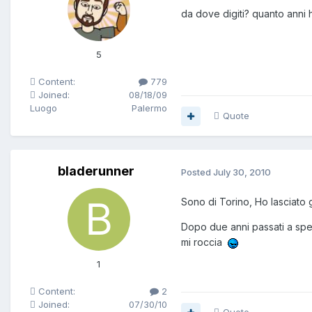
da dove digiti? quanto anni ha
5
Content:
779
Joined:
08/18/09
Luogo
Palermo
Quote
bladerunner
Posted
July 30, 2010
Sono di Torino, Ho lasciato g
Dopo due anni passati a spen
mi roccia
1
Content:
2
Joined:
07/30/10