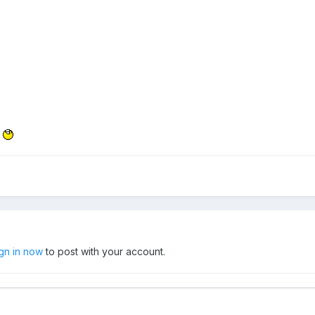
!
ign in now
to post with your account.