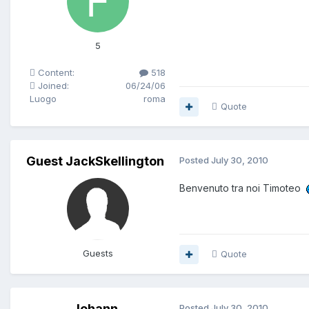
5
Content:
518
Joined:
06/24/06
Luogo
roma
Quote
Guest JackSkellington
Posted
July 30, 2010
Benvenuto tra noi Timoteo
Guests
Quote
Johann
Posted
July 30, 2010