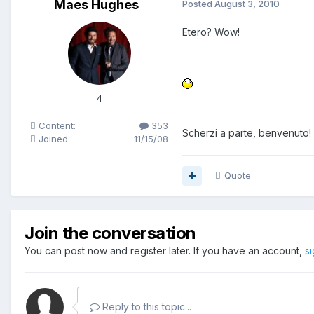
Maes Hughes
Posted
August 3, 2010
Etero? Wow!
4
Content:
353
Scherzi a parte, benvenuto
Joined:
11/15/08
Quote
Join the conversation
You can post now and register later. If you have an account,
s
Reply to this topic...