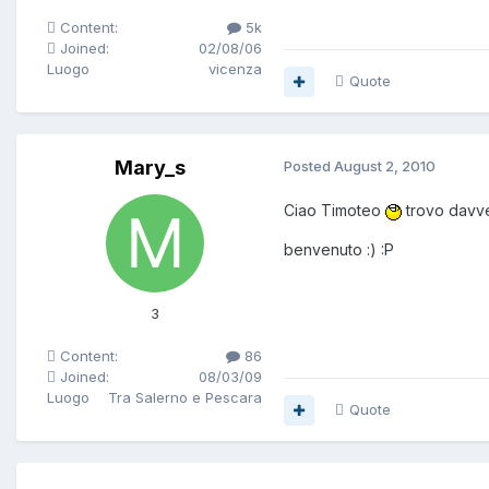
Content:
5k
Joined:
02/08/06
Luogo
vicenza
Quote
Mary_s
Posted
August 2, 2010
Ciao Timoteo
trovo davve
benvenuto :) :P
3
Content:
86
Joined:
08/03/09
Luogo
Tra Salerno e Pescara
Quote