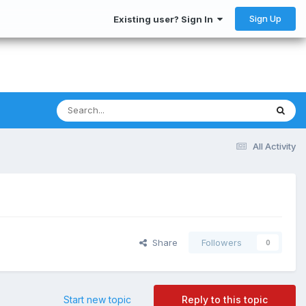
Sign Up
Existing user? Sign In
All Activity
Share
Followers
0
Start new topic
Reply to this topic