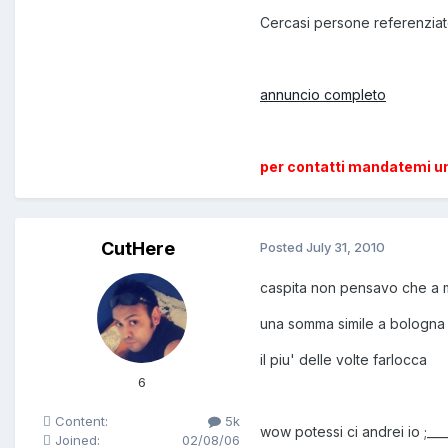
Cercasi persone referenziate:
annuncio completo
per contatti mandatemi un m
CutHere
Posted
July 31, 2010
caspita non pensavo che a m
una somma simile a bologna 
il piu' delle volte farlocca
6
Content:
5k
wow potessi ci andrei io ;____
Joined:
02/08/06