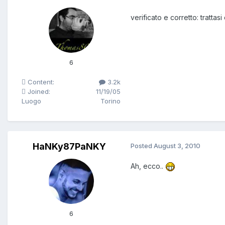
verificato e corretto: trattas
6
Content:
3.2k
Joined:
11/19/05
Luogo
Torino
HaNKy87PaNKY
Posted
August 3, 2010
Ah, ecco..
6