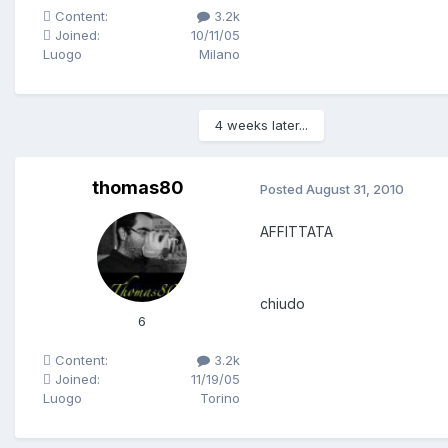
Content:
3.2k
Joined:
10/11/05
Luogo
Milano
4 weeks later...
thomas80
Posted
August 31, 2010
AFFITTATA
chiudo
6
Content:
3.2k
Joined:
11/19/05
Luogo
Torino