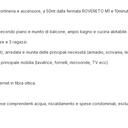
i portineria e ascensore, a 50mt dalla fermata ROVERETO M1 e 10min
 secondo piano e munito di balcone, ampio bagno e cucina abitabile.
ze e 3 ragazzi.
), arredata e munita delle principali necessità (armadio, scrivania, 
 principale mobilia (lavatrice, fornelli, microonde, TV ecc).
rnet in fibra ottica.
se comprendenti acqua, riscaldamento e spese condominiali, escluse