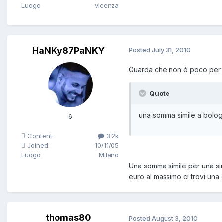
Luogo
vicenza
HaNKy87PaNKY
Posted
July 31, 2010
Guarda che non è poco per 
Quote
una somma simile a bolog
6
Content:
3.2k
Joined:
10/11/05
Luogo
Milano
Una somma simile per una sin
euro al massimo ci trovi un
thomas80
Posted
August 3, 2010