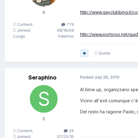
http://www.gayclubbing.it/c
5
Content:
779
Joined:
08/18/09
http://www.portorso.net/gui
Luogo
Palermo
Quote
Seraphino
Posted
July 28, 2010
Al blow up, organizzano spes
Vicino all'exit comunque c'
Del resto ha ragione Paolo, n
2
Content:
25
Joined:
07/25/10