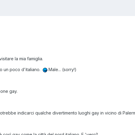
isitare la mia famiglia.
o un poco d'italiano.
Male... (sorry!)
sone gay.
Potrebbe indicarci qualche divertimento luoghi gay in vicino di Paler
è così gay come la città del nord italiano. E 'vero?