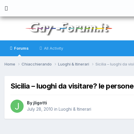
Forums
All Activity
Home
Chiacchierando
Luoghi & Itinerari
Sicilia – luoghi da v
Sicilia – luoghi da visitare? le person
By
jligotti
July 28, 2010
in
Luoghi & Itinerari