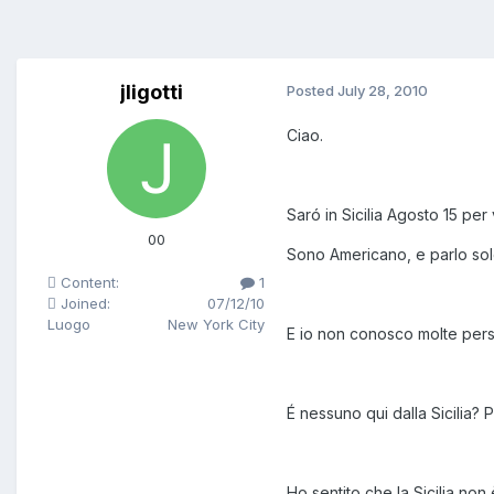
jligotti
Posted
July 28, 2010
Ciao.
Saró in Sicilia Agosto 15 per v
00
Sono Americano, e parlo sol
Content:
1
Joined:
07/12/10
Luogo
New York City
E io non conosco molte per
É nessuno qui dalla Sicilia? 
Ho sentito che la Sicilia non 