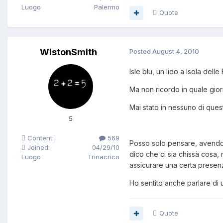
Luogo
Palermo
Quote
WistonSmith
Posted
August 4, 2010
Isle blu, un lido a Isola dell
Ma non ricordo in quale giorn
Mai stato in nessuno di ques
5
Content:
569
Posso solo pensare, avendo 
Joined:
04/29/10
dico che ci sia chissà cosa
Luogo
Trinacrico
assicurare una certa presenza
Ho sentito anche parlare di u
Quote