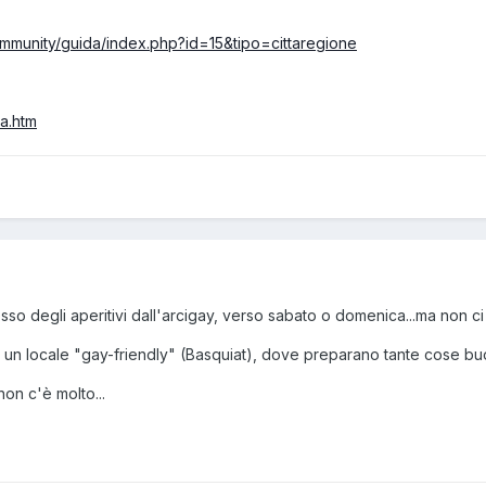
ommunity/guida/index.php?id=15&tipo=cittaregione
da.htm
so degli aperitivi dall'arcigay, verso sabato o domenica...ma non c
è un locale "gay-friendly" (Basquiat), dove preparano tante cose bu
on c'è molto...