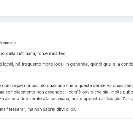
e Femmine.
o della settimana, forse il martedì.
ti locali, né frequento molto locali in generale, quindi qual è la co
comunque conosciuto qualcuno che a queste serate va quasi sempre
, ma semplicemente non essendoci -com'è ovvio che sia- molta pubbli
 almeno due serate alla settimana, una è appunto all'Isle blu, l'altr
na "tessera", ma non saprei dirvi di più.