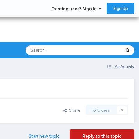
Sign Up
Existing user? Sign In
All Activity
Share
Followers
0
Start new topic
Reply to this topic