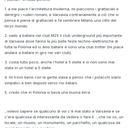
1. a me piace l'architettura moderna, mi piacciono i grattacieli e
denirgro i ruderi romani, e Varsavia contrariamente a ciò che si
pensa è piena di grattacieli e fa sembrare Milano una cittò del
terzo mondo.
2. vado a ballare nel club M25 il club underground più importante
di Varsavia dove fanno le più belle feste techno-elettroniche di
tutta la Polonia ed io amo ballare e sono una club trotter (mi piace
andare a ballare in giro nei vari club).
3. costa tutto poco, anche l'hotel a 5 stelle e io non sono mai
stata in un hotel a 5 stelle.
4. mi trovo bene con la gente slava e penso che i polacchi siano
simpatici e ben disposti verso noi italiani.
5. credo che in Polonia si beva una buona birra.
...volevo sapere se qualcuno di voi c'è mai stato a Varsavia e se
c'era qualcosa di interessante da vedere o fare lì ...che ne so, un
locale, un museo, un monumento, un parchetto, un qualcosa da