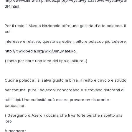
http://www.mnw.art.pl/index.php/pl/wystawy_czasowe/wystawy/ar
t84.html
Per il resto il Museo Nazionale offre una galleria d'arte polacca, il
cui
interesse è relativo, questo sarebbe il pittore polacco più celebre:
http://it.wikipedia.org/wiki/Jan_Matejko
( tanto per dare una idea del tipo di pittura...)
Cucina polacca : si salva giusto la birra...il resto è cavolo e strutto
per fortuna pure i polacchi concordano e si trovano ristoranti di
tutti i tipi. Una curiosità può essere provare un ristorante
caucasico
( Georgiano o Azero ) cucina che lì va forte perché rispetto alla
loro
è "leggera"