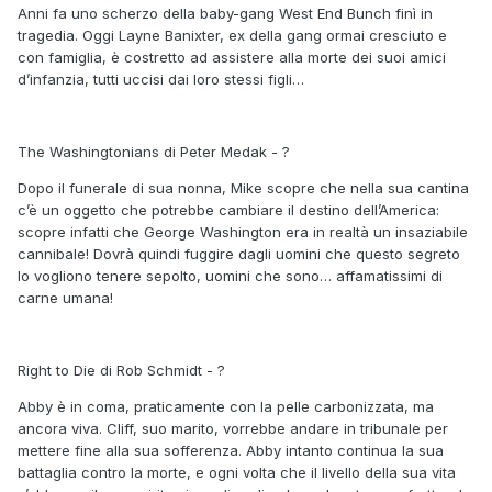
Anni fa uno scherzo della baby-gang West End Bunch finì in
tragedia. Oggi Layne Banixter, ex della gang ormai cresciuto e
con famiglia, è costretto ad assistere alla morte dei suoi amici
d’infanzia, tutti uccisi dai loro stessi figli…
The Washingtonians di Peter Medak - ?
Dopo il funerale di sua nonna, Mike scopre che nella sua cantina
c’è un oggetto che potrebbe cambiare il destino dell’America:
scopre infatti che George Washington era in realtà un insaziabile
cannibale! Dovrà quindi fuggire dagli uomini che questo segreto
lo vogliono tenere sepolto, uomini che sono… affamatissimi di
carne umana!
Right to Die di Rob Schmidt - ?
Abby è in coma, praticamente con la pelle carbonizzata, ma
ancora viva. Cliff, suo marito, vorrebbe andare in tribunale per
mettere fine alla sua sofferenza. Abby intanto continua la sua
battaglia contro la morte, e ogni volta che il livello della sua vita