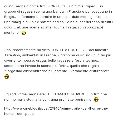
quindi segnalo come film FRONTIERS... un film europeo... un
gruppo di ragazzi rapina una banca in Francia e poi scappano in
Belgio... si fermano a dormire in uno sperduto motel gestito da
una famiglia di un ex nazista sadico... e ne succederanno di tutti i
colori... alcune scene splatter (come il ragazzo vaporizzato)
meritano!
...poi recentemente ho visto HOSTEL e HOSTEL 2... del maestro
Tarantino, ambientati in Europa, il primo ha di sicuro un inizio più
divertente... sesso, droga, belle ragazze e festini techno... il
secondo ha invece la scena più forte... quella che regala
"l'orgasmo all'incontrario" più potente... veramente disturbante!
...quindi vorrei segnalare THE HUMAN CENTIPEDE... un film che
non ho mai visto ma la cui trama promette benissimo
http://www.cineblog.it/post/21846/primo-trailer-per-lhorror-the-
human-centipede