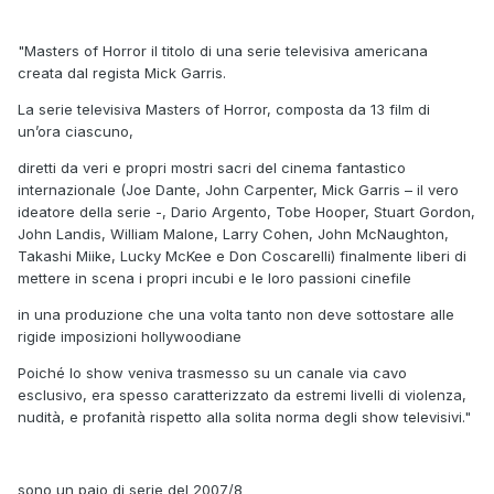
"Masters of Horror il titolo di una serie televisiva americana
creata dal regista Mick Garris.
La serie televisiva Masters of Horror, composta da 13 film di
un’ora ciascuno,
diretti da veri e propri mostri sacri del cinema fantastico
internazionale (Joe Dante, John Carpenter, Mick Garris – il vero
ideatore della serie -, Dario Argento, Tobe Hooper, Stuart Gordon,
John Landis, William Malone, Larry Cohen, John McNaughton,
Takashi Miike, Lucky McKee e Don Coscarelli) finalmente liberi di
mettere in scena i propri incubi e le loro passioni cinefile
in una produzione che una volta tanto non deve sottostare alle
rigide imposizioni hollywoodiane
Poiché lo show veniva trasmesso su un canale via cavo
esclusivo, era spesso caratterizzato da estremi livelli di violenza,
nudità, e profanità rispetto alla solita norma degli show televisivi."
sono un paio di serie del 2007/8