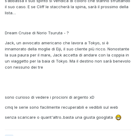
s’abbassa il suo spirito si vendica di coloro che stanno sfruttando
il suo caso. E se Cliff le staccherà la spina, sarà il prossimo della
lista…
Dream Cruise di Norio Tsuruta - ?
Jack, un avvocato americano che lavora a Tokyo, si è
innamorato della moglie di Eiji, il suo cliente più ricco. Nonostante
la sua paura per il mare, Jack accetta di andare con la coppia in
un viaggetto per la baia di Tokyo. Ma il destino non sarà benevolo
con nessuno dei tre
sono curioso di vedere i procioni di argento xD
cmq le serie sono facilmente recuperabili e vedibili sul web
senza scaricare o quant'altro..basta una giusta googlata