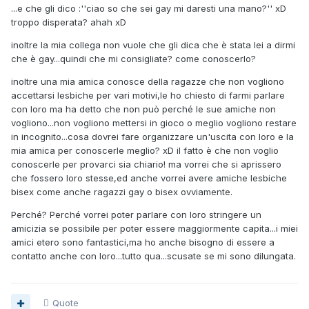
...e che gli dico :''ciao so che sei gay mi daresti una mano?'' xD
troppo disperata? ahah xD
inoltre la mia collega non vuole che gli dica che è stata lei a dirmi
che è gay...quindi che mi consigliate? come conoscerlo?
inoltre una mia amica conosce della ragazze che non vogliono
accettarsi lesbiche per vari motivi,le ho chiesto di farmi parlare
con loro ma ha detto che non può perché le sue amiche non
vogliono...non vogliono mettersi in gioco o meglio vogliono restare
in incognito...cosa dovrei fare organizzare un'uscita con loro e la
mia amica per conoscerle meglio? xD il fatto è che non voglio
conoscerle per provarci sia chiario! ma vorrei che si aprissero
che fossero loro stesse,ed anche vorrei avere amiche lesbiche
bisex come anche ragazzi gay o bisex ovviamente.
Perché? Perché vorrei poter parlare con loro stringere un
amicizia se possibile per poter essere maggiormente capita...i miei
amici etero sono fantastici,ma ho anche bisogno di essere a
contatto anche con loro...tutto qua...scusate se mi sono dilungata.
Quote