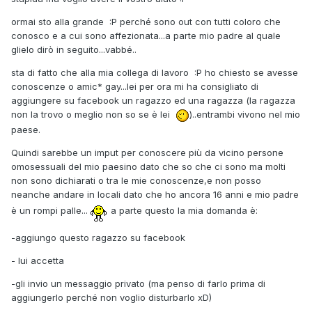
ormai sto alla grande :P perché sono out con tutti coloro che
conosco e a cui sono affezionata...a parte mio padre al quale
glielo dirò in seguito...vabbé..
sta di fatto che alla mia collega di lavoro :P ho chiesto se avesse
conoscenze o amic* gay...lei per ora mi ha consigliato di
aggiungere su facebook un ragazzo ed una ragazza (la ragazza
non la trovo o meglio non so se è lei
)..entrambi vivono nel mio
paese.
Quindi sarebbe un imput per conoscere più da vicino persone
omosessuali del mio paesino dato che so che ci sono ma molti
non sono dichiarati o tra le mie conoscenze,e non posso
neanche andare in locali dato che ho ancora 16 anni e mio padre
è un rompi palle...
a parte questo la mia domanda è:
-aggiungo questo ragazzo su facebook
- lui accetta
-gli invio un messaggio privato (ma penso di farlo prima di
aggiungerlo perché non voglio disturbarlo xD)