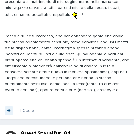
presentato al matrimonio di mio cugino mano nella mano con il
mio ragazzo davanti a tutti i parenti miei e della sposa, i quali,
tutti, ci hanno accettati e rispettati.
:P
Posso dirti, se ti interessa, che per conoscere gente che abbia il
tuo stesso orientamento sessuale, forse conviene che usi i mezzi
a tua disposizione, come..Internet(ma spesso si fanno anche
incontri deludenti..sui siti e sulle chat...Quindi occhio..e parti dal
presupposto che chi chatta spesso è un internet-dipendente, che
difficilmente si staccherà dall'abitudine di andare in rete a
conscere sempre gente nuova in maniera spasmodica), oppure i
luoghi che accomunano le persone che hanno lo stesso
orientamento sessuale, come locali a tema(tanto tra due anni
avrai 18 anni no?), oppure corsi d'arte (non so..), arcigay etc...
Quote
Guest Staralfur_84