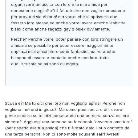
organizzare un'uscita con loro e la mia amica per
conoscerle meglio? xD il fatto è che non voglio conoscerle
per provarci sia chiario! ma vorrei che si aprissero che
fossero loro stesse,ed anche vorrei avere amiche lesbiche
bisex come anche ragazzi gay o bisex ovviamente.
Perché? Perché vorrei poter parlare con loro stringere un
amicizia se possibile per poter essere maggiormente
capita...i miei amici etero sono fantastici,ma ho anche
bisogno di essere a contatto anche con loro...tutto
qua...scusate se mi sono dilungata.
Scusa è?! Ma tu dici che loro non vogliono aprirsi! Perchè non
vogliono mettersi in gioco?! Ma come puoi sperare di trovare
gente sincera se te inizi contattando una persona senza essere
sincera?! Aggiungi una persona su facebook "dovendo omettere"
(per rispetto alla tua amica) che ti è stato dato il suo contatto da
una terza persona. Non ci sono molte scusanti sai?! Avresti