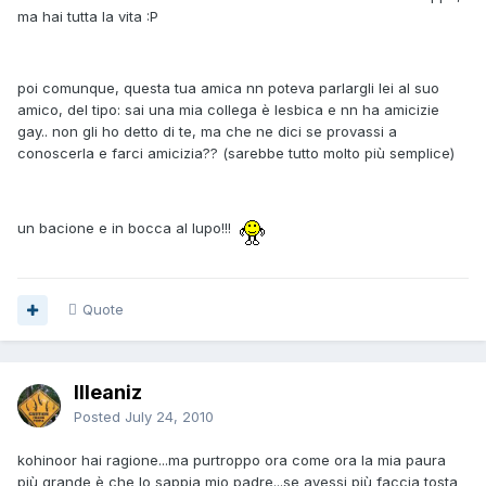
ma hai tutta la vita :P
poi comunque, questa tua amica nn poteva parlargli lei al suo
amico, del tipo: sai una mia collega è lesbica e nn ha amicizie
gay.. non gli ho detto di te, ma che ne dici se provassi a
conoscerla e farci amicizia?? (sarebbe tutto molto più semplice)
un bacione e in bocca al lupo!!!
Quote
Illeaniz
Posted
July 24, 2010
kohinoor hai ragione...ma purtroppo ora come ora la mia paura
più grande è che lo sappia mio padre...se avessi più faccia tosta