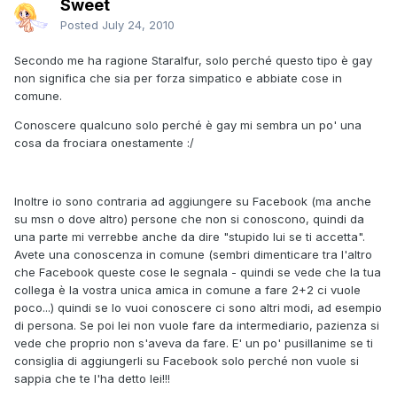
Sweet
Posted
July 24, 2010
Secondo me ha ragione Staralfur, solo perché questo tipo è gay
non significa che sia per forza simpatico e abbiate cose in
comune.
Conoscere qualcuno solo perché è gay mi sembra un po' una
cosa da frociara onestamente :/
Inoltre io sono contraria ad aggiungere su Facebook (ma anche
su msn o dove altro) persone che non si conoscono, quindi da
una parte mi verrebbe anche da dire "stupido lui se ti accetta".
Avete una conoscenza in comune (sembri dimenticare tra l'altro
che Facebook queste cose le segnala - quindi se vede che la tua
collega è la vostra unica amica in comune a fare 2+2 ci vuole
poco...) quindi se lo vuoi conoscere ci sono altri modi, ad esempio
di persona. Se poi lei non vuole fare da intermediario, pazienza si
vede che proprio non s'aveva da fare. E' un po' pusillanime se ti
consiglia di aggiungerli su Facebook solo perché non vuole si
sappia che te l'ha detto lei!!!