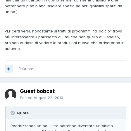
rilanciando i cartoon in orario serale, con serie classiche che
potrebbero pian piano lasciare spazio ad altri gioiellini spariti da
un po')
PEr certi versi, nonostante si tratti di programmi "di riciclo" trovo
più interessante il palinsesto di La5 che non quello di Canale5,
ora son curioso di vedere le produzioni nuove che arriveranno in
autunno
Quote
Guest bobcat
Posted
August 22, 2010
Quote
Raddrizzando un po' il tiro potrebbe diventare un'ottima