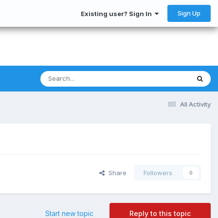
Sign Up
Existing user? Sign In
All Activity
Share
Followers
0
Start new topic
Reply to this topic