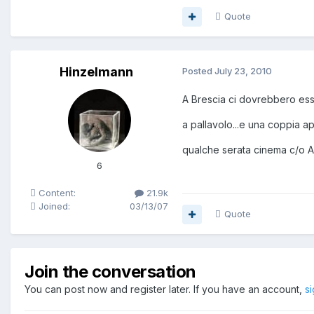
Quote
Hinzelmann
Posted
July 23, 2010
A Brescia ci dovrebbero ess
a pallavolo...e una coppia a
qualche serata cinema c/o A
6
Content:
21.9k
Joined:
03/13/07
Quote
Join the conversation
You can post now and register later. If you have an account,
s