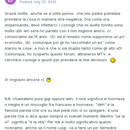
Posted
July 21, 2010
Grazie molte.. anche se a volte penso.. che mio padre potrebbe
prendere la cosa in maniera stra-negativa. Ora come ora..
stopensando, devo rifletterci. I consigli che mi avete fornito sono
molto utili. Ieri sera ho parlato con il mio migliore amico.. ci
conosciamo da 15 anni.. =D.. ed è rimasto come supponevo un po'
sconvolto.. xD.. comunque poi gli ho raccontato un po' come
stanno le cose.. e non è che si sia stupito tanto come gli altri xD!
Comunque, ho scoperto questo forum.. attraverso MTV.. e
cercherò consigli e spunti per prendere le mie decisioni.
Vi ringrazio ancora =)
N.B: chiamatemi pure gigi oppure deh.. il nick significa in livornese
o meglio è un miscuglio fra francese e livornese.. "deh" è la
famosa parola che ora su due piedi non vi so spiegare.. è una
parola che si dice quasi sempre in svariati momenti. Mentre "se la
vì" significa "è la vita". Per me è molto significativo questo
nickname.. anche se il nome Luigi.. va a farsi un po' benedire.