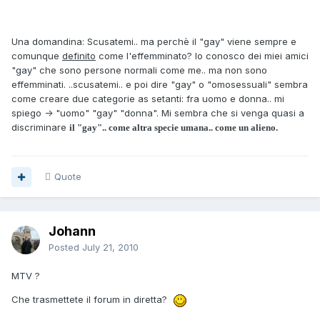
Una domandina: Scusatemi.. ma perchè il "gay" viene sempre e
comunque
definito
come l'effemminato? Io conosco dei miei amici
"gay" che sono persone normali come me.. ma non sono
effemminati. ..scusatemi.. e poi dire "gay" o "omosessuali" sembra
come creare due categorie as setanti: fra uomo e donna.. mi
spiego -> "uomo" "gay" "donna". Mi sembra che si venga quasi a
discriminare
il "gay".. come altra specie umana.. come un alieno.
Quote
Johann
Posted
July 21, 2010
MTV ?
Che trasmettete il forum in diretta?