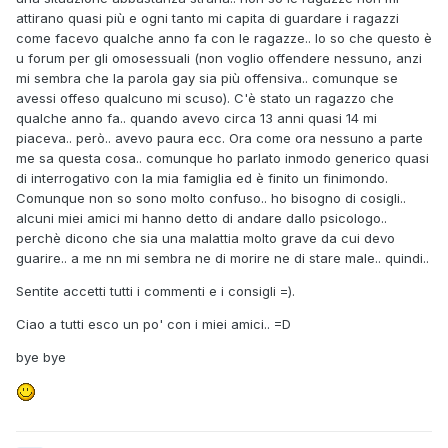
attirano quasi più e ogni tanto mi capita di guardare i ragazzi
come facevo qualche anno fa con le ragazze.. lo so che questo è
u forum per gli omosessuali (non voglio offendere nessuno, anzi
mi sembra che la parola gay sia più offensiva.. comunque se
avessi offeso qualcuno mi scuso). C'è stato un ragazzo che
qualche anno fa.. quando avevo circa 13 anni quasi 14 mi
piaceva.. però.. avevo paura ecc. Ora come ora nessuno a parte
me sa questa cosa.. comunque ho parlato inmodo generico quasi
di interrogativo con la mia famiglia ed è finito un finimondo.
Comunque non so sono molto confuso.. ho bisogno di cosigli..
alcuni miei amici mi hanno detto di andare dallo psicologo..
perchè dicono che sia una malattia molto grave da cui devo
guarire.. a me nn mi sembra ne di morire ne di stare male.. quindi..
Sentite accetti tutti i commenti e i consigli =).
Ciao a tutti esco un po' con i miei amici.. =D
bye bye