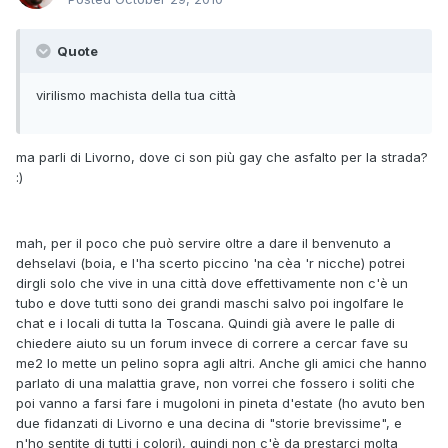
Quote
virilismo machista della tua città
ma parli di Livorno, dove ci son più gay che asfalto per la strada?
:)
mah, per il poco che può servire oltre a dare il benvenuto a
dehselavi (boia, e l'ha scerto piccino 'na cèa 'r nicche) potrei
dirgli solo che vive in una città dove effettivamente non c'è un
tubo e dove tutti sono dei grandi maschi salvo poi ingolfare le
chat e i locali di tutta la Toscana. Quindi già avere le palle di
chiedere aiuto su un forum invece di correre a cercar fave su
me2 lo mette un pelino sopra agli altri. Anche gli amici che hanno
parlato di una malattia grave, non vorrei che fossero i soliti che
poi vanno a farsi fare i mugoloni in pineta d'estate (ho avuto ben
due fidanzati di Livorno e una decina di "storie brevissime", e
n'ho sentite di tutti i colori), quindi non c'è da prestarci molta