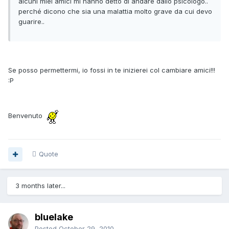
alcuni miei amici mi hanno detto di andare dallo psicologo..
perché dicono che sia una malattia molto grave da cui devo
guarire..
Se posso permettermi, io fossi in te inizierei col cambiare amici!!!
:P
Benvenuto
Quote
3 months later...
bluelake
Posted
October 29, 2010