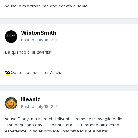
scusa la mia frase: ma che cacata di topic!
WistonSmith
Posted
July 18, 2010
Da quando ci si
diventa
?
Quoto il pensiero di Zigulì.
Illeaniz
Posted
July 18, 2010
scusa Diony...ma mica ci si diventa...come se mi sveglio e dico
''toh oggi sono gay''...''domai etero''...e neanche attraverso
esperienze...o voler provare...insomma lo si è e basta!