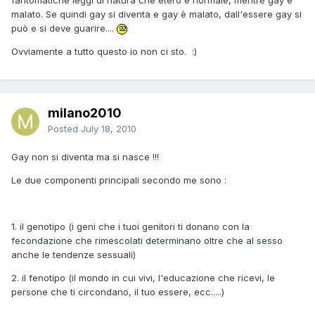
fantomatiche leggi di natura che etero è normale, mentre gay è
malato. Se quindi gay si diventa e gay è malato, dall'essere gay si
può e si deve guarire....
Ovviamente a tutto questo io non ci sto. :)
milano2010
Posted
July 18, 2010
Gay non si diventa ma si nasce !!!
Le due componenti principali secondo me sono :
1. il genotipo (i geni che i tuoi genitori ti donano con la
fecondazione che rimescolati determinano oltre che al sesso
anche le tendenze sessuali)
2. il fenotipo (il mondo in cui vivi, l'educazione che ricevi, le
persone che ti circondano, il tuo essere, ecc.....)