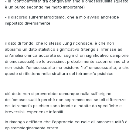
- la "controaffinità" tra dongiovannismo e omosessualità (questo
è un punto secondo me molto importante)
- il discorso sull'ermafroditismo, che a mio avviso andrebbe
impostato diversamente
il dato di fondo, che lo stesso Jung riconosce, è che non
abbiamo un dato statistico significativo (ritengo si riferisse ad
un'analisi onirica accurata sui sogni di un significativo campione
di omosessuali): se lo avessimo, probabilmente scopriremmo che
non esiste l'omosessualità ma esistono "le" omosessualità, e che
queste si riflettono nella struttura del tetramorfo psichico
ciò detto non si proverebbe comunque nulla sull'origine
dell'omosessualità perché non sapremmo mai se tali differenze
nel tetramorfo psichico sono innate o indotte da specifiche e
irreversibili esperienze infantili
io rimango dell'idea che l'approccio causale all'omosessualità è
epistemologicamente errato