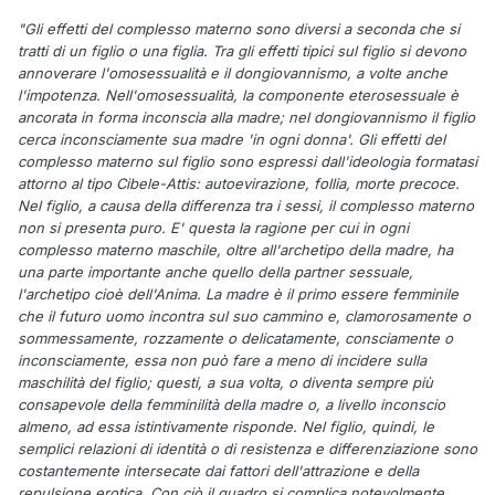
"Gli effetti del complesso materno sono diversi a seconda che si
tratti di un figlio o una figlia. Tra gli effetti tipici sul figlio si devono
annoverare l'omosessualità e il dongiovannismo, a volte anche
l'impotenza. Nell'omosessualità, la componente eterosessuale è
ancorata in forma inconscia alla madre; nel dongiovannismo il figlio
cerca inconsciamente sua madre 'in ogni donna'. Gli effetti del
complesso materno sul figlio sono espressi dall'ideologia formatasi
attorno al tipo Cibele-Attis: autoevirazione, follia, morte precoce.
Nel figlio, a causa della differenza tra i sessi, il complesso materno
non si presenta puro. E' questa la ragione per cui in ogni
complesso materno maschile, oltre all'archetipo della madre, ha
una parte importante anche quello della partner sessuale,
l'archetipo cioè dell'Anima. La madre è il primo essere femminile
che il futuro uomo incontra sul suo cammino e, clamorosamente o
sommessamente, rozzamente o delicatamente, consciamente o
inconsciamente, essa non può fare a meno di incidere sulla
maschilità del figlio; questi, a sua volta, o diventa sempre più
consapevole della femminilità della madre o, a livello inconscio
almeno, ad essa istintivamente risponde. Nel figlio, quindi, le
semplici relazioni di identità o di resistenza e differenziazione sono
costantemente intersecate dai fattori dell'attrazione e della
repulsione erotica. Con ciò il quadro si complica notevolmente.