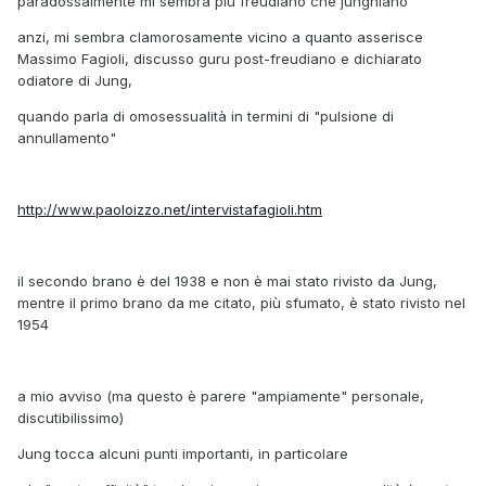
paradossalmente mi sembra più freudiano che junghiano
anzi, mi sembra clamorosamente vicino a quanto asserisce
Massimo Fagioli, discusso guru post-freudiano e dichiarato
odiatore di Jung,
quando parla di omosessualità in termini di "pulsione di
annullamento"
http://www.paoloizzo.net/intervistafagioli.htm
il secondo brano è del 1938 e non è mai stato rivisto da Jung,
mentre il primo brano da me citato, più sfumato, è stato rivisto nel
1954
a mio avviso (ma questo è parere "ampiamente" personale,
discutibilissimo)
Jung tocca alcuni punti importanti, in particolare