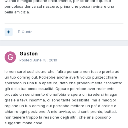
Quindi è meglio parlarle chiaramente, per stroncare questa
pericolosa deriva sul nascere, prima che possa rovinare una
bella amicizia.
Quote
Gaston
Posted
June 18, 2010
Io non sarei così sicuro che l'altra persona non fosse pronta ad
un tuo coming out. Potrebbe anche averti voluto punzecchiare
sperando in una tua apertura, dato che probabilmente "sospetta"
già della tua omosessualità. Oppure potrebbe aver realmente
provato un sentimento d'omofobia e spera di ricredersi (magari
grazie a te?). Insomma, ci sono tante possibilità, ma a maggior
ragione un tuo coming out potrebbe mettere un po' d'ordine e
chiarire ogni posizione. A mio avviso, se ti senti pronto, buttati,
non temere troppo la reazione degli altri, che anzi possono
suggerirti molte cose...