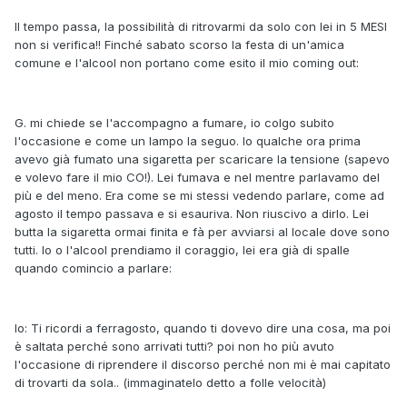
Il tempo passa, la possibilità di ritrovarmi da solo con lei in 5 MESI
non si verifica!! Finché sabato scorso la festa di un'amica
comune e l'alcool non portano come esito il mio coming out:
G. mi chiede se l'accompagno a fumare, io colgo subito
l'occasione e come un lampo la seguo. Io qualche ora prima
avevo già fumato una sigaretta per scaricare la tensione (sapevo
e volevo fare il mio CO!). Lei fumava e nel mentre parlavamo del
più e del meno. Era come se mi stessi vedendo parlare, come ad
agosto il tempo passava e si esauriva. Non riuscivo a dirlo. Lei
butta la sigaretta ormai finita e fà per avviarsi al locale dove sono
tutti. Io o l'alcool prendiamo il coraggio, lei era già di spalle
quando comincio a parlare:
Io: Ti ricordi a ferragosto, quando ti dovevo dire una cosa, ma poi
è saltata perché sono arrivati tutti? poi non ho più avuto
l'occasione di riprendere il discorso perché non mi è mai capitato
di trovarti da sola.. (immaginatelo detto a folle velocità)