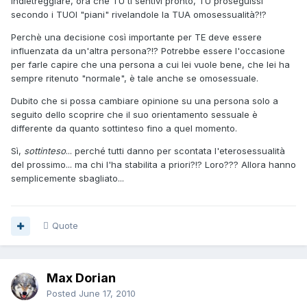
indietreggiare, ora che TU ti sentivi pronto, TU proseguissi
secondo i TUOI "piani" rivelandole la TUA omosessualità?!?
Perchè una decisione così importante per TE deve essere
influenzata da un'altra persona?!? Potrebbe essere l'occasione
per farle capire che una persona a cui lei vuole bene, che lei ha
sempre ritenuto "normale", è tale anche se omosessuale.
Dubito che si possa cambiare opinione su una persona solo a
seguito dello scoprire che il suo orientamento sessuale è
differente da quanto sottinteso fino a quel momento.
Sì,
sottinteso
... perché tutti danno per scontata l'eterosessualità
del prossimo... ma chi l'ha stabilita a priori?!? Loro??? Allora hanno
semplicemente sbagliato...
Quote
Max Dorian
Posted
June 17, 2010