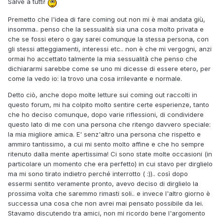
Salve a tutti!
Premetto che l'idea di fare coming out non mi è mai andata giù,
insomma.. penso che la sessualità sia una cosa molto privata e
che se fossi etero o gay sarei comunque la stessa persona, con
gli stessi atteggiamenti, interessi etc.. non è che mi vergogni, anzi
ormai ho accettato talmente la mia sessualità che penso che
dichiararmi sarebbe come se uno mi dicesse di essere etero, per
come la vedo io: la trovo una cosa irrilevante e normale.
Detto ciò, anche dopo molte letture sui coming out raccolti in
questo forum, mi ha colpito molto sentire certe esperienze, tanto
che ho deciso comunque, dopo varie riflessioni, di condividere
questo lato di me con una persona che ritengo davvero speciale:
la mia migliore amica. E' senz'altro una persona che rispetto e
ammiro tantissimo, a cui mi sento molto affine e che ho sempre
ritenuto dalla mente apertissima! Ci sono state molte occasioni (in
particolare un momento che era perfetto) in cui stavo per dirglielo
ma mi sono tirato indietro perché interrotto ( :)).. così dopo
essermi sentito veramente pronto, avevo deciso di dirglielo la
prossima volta che saremmo rimasti soli.. e invece l'altro giorno è
successa una cosa che non avrei mai pensato possibile da lei.
Stavamo discutendo tra amici, non mi ricordo bene l'argomento