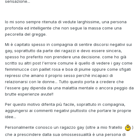
sensazione...
Io mi sono sempre ritenuta di vedute larghissime, una persona
profonda ed intelligente che non segue la massa come una
pecorella del gregge.
Mi è capitato spesso in compagnia di sentire discorsi negativi sui
gay, soprattutto da parte dei ragazzi e devo essere sincera,
spesso ho preferito non prendere una decisione. come ho già
scritto su altri post l'errore comune è quello di vedere i gay come
femminucce con paillet rosa e boa di piume oppure come sfigati
repressi che amano il proprio sesso perchè incapaci di
relazionarsi con le donne... Tutto questo porta a credere che
l'essere gay dipenda da una malattia mentale o ancora peggio da
brutte esperienze avute!!
Per questo motivo difenta più facile, soprattuto in compagnia,
aggiungersi ai commenti negativi piuttosto che portare le proprie
idee...
Personalmente conosco un ragazzo gay (oltre a mio fratello
)
che a prescindere dalla sua omossessualità è una persona di