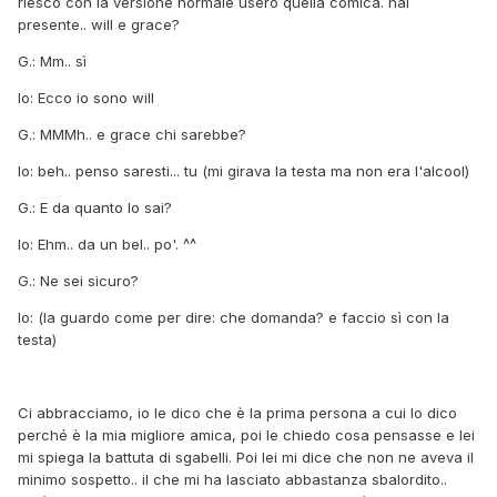
riesco con la versione normale userò quella comica. hai
presente.. will e grace?
G.: Mm.. sì
Io: Ecco io sono will
G.: MMMh.. e grace chi sarebbe?
Io: beh.. penso saresti... tu (mi girava la testa ma non era l'alcool)
G.: E da quanto lo sai?
Io: Ehm.. da un bel.. po'. ^^
G.: Ne sei sicuro?
Io: (la guardo come per dire: che domanda? e faccio sì con la
testa)
Ci abbracciamo, io le dico che è la prima persona a cui lo dico
perché è la mia migliore amica, poi le chiedo cosa pensasse e lei
mi spiega la battuta di sgabelli. Poi lei mi dice che non ne aveva il
minimo sospetto.. il che mi ha lasciato abbastanza sbalordito..