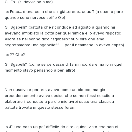
G.: Eh.. (si riavvicina a me)
Io: Ecco... è una cosa che sai già...credo.. uuuuff (a quanto pare
quando sono nervoso soffio O.o)
G.: Sgabelli? (battuta che riconduce ad agosto a quando mi
avevano affibbiato la cotta per quell'amica e io avevo risposto:
Allora se nel sonno dico "sgabello" vuol dire che amo
segretamente uno sgabello?? Lì per lì nemmeno io avevo capito)
Io: ?? Che?
G.: Sgabelli? (come se cercasse di farmi ricordare ma io in quel
momento stavo pensando a ben altro)
Non riuscivo a parlare, avevo come un blocco, ma già
precedentemente avevo deciso che se non fossi riuscito a
elaborare il concetto a parole mie avrei usato una classica
battuta trovata in questo stesso forum
Io :E' una cosa un po' difficile da dire.. quindi visto che non ci