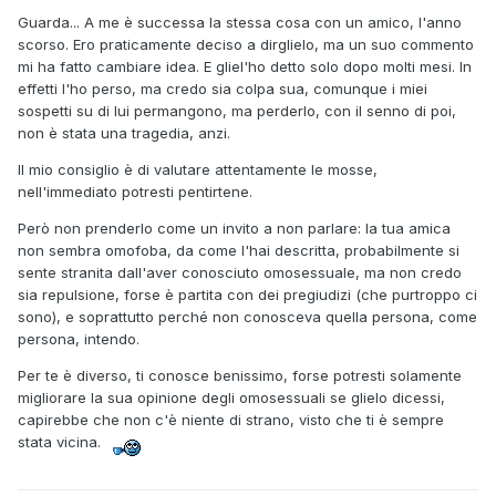
Guarda... A me è successa la stessa cosa con un amico, l'anno
scorso. Ero praticamente deciso a dirglielo, ma un suo commento
mi ha fatto cambiare idea. E gliel'ho detto solo dopo molti mesi. In
effetti l'ho perso, ma credo sia colpa sua, comunque i miei
sospetti su di lui permangono, ma perderlo, con il senno di poi,
non è stata una tragedia, anzi.
Il mio consiglio è di valutare attentamente le mosse,
nell'immediato potresti pentirtene.
Però non prenderlo come un invito a non parlare: la tua amica
non sembra omofoba, da come l'hai descritta, probabilmente si
sente stranita dall'aver conosciuto omosessuale, ma non credo
sia repulsione, forse è partita con dei pregiudizi (che purtroppo ci
sono), e soprattutto perché non conosceva quella persona, come
persona, intendo.
Per te è diverso, ti conosce benissimo, forse potresti solamente
migliorare la sua opinione degli omosessuali se glielo dicessi,
capirebbe che non c'è niente di strano, visto che ti è sempre
stata vicina.