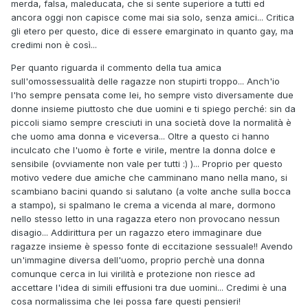
merda, falsa, maleducata, che si sente superiore a tutti ed
ancora oggi non capisce come mai sia solo, senza amici... Critica
gli etero per questo, dice di essere emarginato in quanto gay, ma
credimi non è così...
Per quanto riguarda il commento della tua amica
sull'omossessualità delle ragazze non stupirti troppo... Anch'io
l'ho sempre pensata come lei, ho sempre visto diversamente due
donne insieme piuttosto che due uomini e ti spiego perché: sin da
piccoli siamo sempre cresciuti in una società dove la normalità è
che uomo ama donna e viceversa... Oltre a questo ci hanno
inculcato che l'uomo è forte e virile, mentre la donna dolce e
sensibile (ovviamente non vale per tutti :) )... Proprio per questo
motivo vedere due amiche che camminano mano nella mano, si
scambiano bacini quando si salutano (a volte anche sulla bocca
a stampo), si spalmano le crema a vicenda al mare, dormono
nello stesso letto in una ragazza etero non provocano nessun
disagio... Addirittura per un ragazzo etero immaginare due
ragazze insieme è spesso fonte di eccitazione sessuale!! Avendo
un'immagine diversa dell'uomo, proprio perchè una donna
comunque cerca in lui virilità e protezione non riesce ad
accettare l'idea di simili effusioni tra due uomini... Credimi è una
cosa normalissima che lei possa fare questi pensieri!