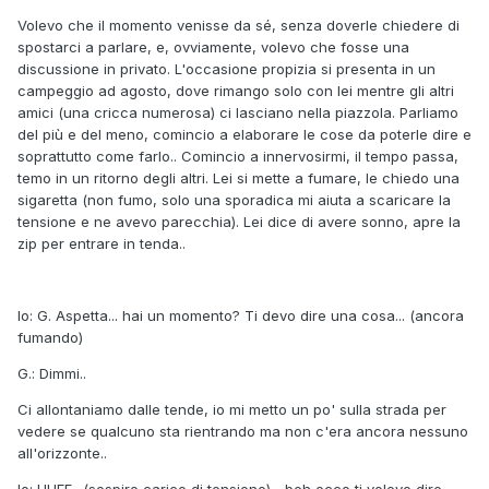
Volevo che il momento venisse da sé, senza doverle chiedere di
spostarci a parlare, e, ovviamente, volevo che fosse una
discussione in privato. L'occasione propizia si presenta in un
campeggio ad agosto, dove rimango solo con lei mentre gli altri
amici (una cricca numerosa) ci lasciano nella piazzola. Parliamo
del più e del meno, comincio a elaborare le cose da poterle dire e
soprattutto come farlo.. Comincio a innervosirmi, il tempo passa,
temo in un ritorno degli altri. Lei si mette a fumare, le chiedo una
sigaretta (non fumo, solo una sporadica mi aiuta a scaricare la
tensione e ne avevo parecchia). Lei dice di avere sonno, apre la
zip per entrare in tenda..
Io: G. Aspetta... hai un momento? Ti devo dire una cosa... (ancora
fumando)
G.: Dimmi..
Ci allontaniamo dalle tende, io mi metto un po' sulla strada per
vedere se qualcuno sta rientrando ma non c'era ancora nessuno
all'orizzonte..
Io: UUFF.. (sospiro carico di tensione)... beh ecco ti volevo dire