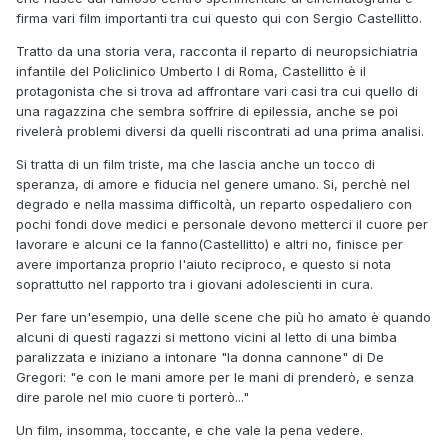
firma vari film importanti tra cui questo qui con Sergio Castellitto.
Tratto da una storia vera, racconta il reparto di neuropsichiatria
infantile del Policlinico Umberto I di Roma, Castellitto è il
protagonista che si trova ad affrontare vari casi tra cui quello di
una ragazzina che sembra soffrire di epilessia, anche se poi
rivelerà problemi diversi da quelli riscontrati ad una prima analisi.
Si tratta di un film triste, ma che lascia anche un tocco di
speranza, di amore e fiducia nel genere umano. Si, perchè nel
degrado e nella massima difficoltà, un reparto ospedaliero con
pochi fondi dove medici e personale devono metterci il cuore per
lavorare e alcuni ce la fanno(Castellitto) e altri no, finisce per
avere importanza proprio l'aiuto reciproco, e questo si nota
soprattutto nel rapporto tra i giovani adolescienti in cura.
Per fare un'esempio, una delle scene che più ho amato è quando
alcuni di questi ragazzi si mettono vicini al letto di una bimba
paralizzata e iniziano a intonare "la donna cannone" di De
Gregori: "e con le mani amore per le mani di prenderò, e senza
dire parole nel mio cuore ti porterò..."
Un film, insomma, toccante, e che vale la pena vedere.