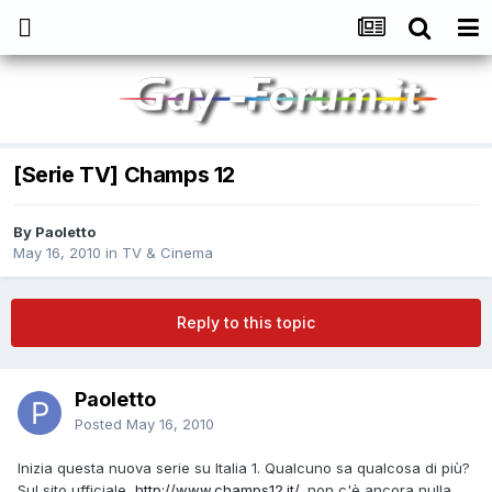
[Serie TV] Champs 12
By
Paoletto
May 16, 2010
in
TV & Cinema
Reply to this topic
Paoletto
Posted
May 16, 2010
Inizia questa nuova serie su Italia 1. Qualcuno sa qualcosa di più?
Sul sito ufficiale,
http://www.champs12.it/,
non c'è ancora nulla