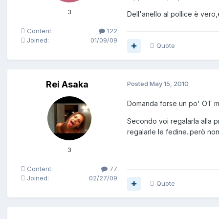
3
Dell'anello al pollice è ver
Content:
122
Joined:
01/09/09
Quote
Rei Asaka
Posted
May 15, 2010
Domanda forse un po' OT ma
Secondo voi regalarla alla p
regalarle le fedine..però no
3
Content:
77
Joined:
02/27/09
Quote