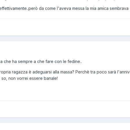
o,effettivamente..però da come l'aveva messa la mia amica sembrava c
 che ha sempre a che fare con le fedine..
ropria ragazza è adeguarsi alla massa? Perchè tra poco sarà l'anniv
n so, non vorrei essere banale!