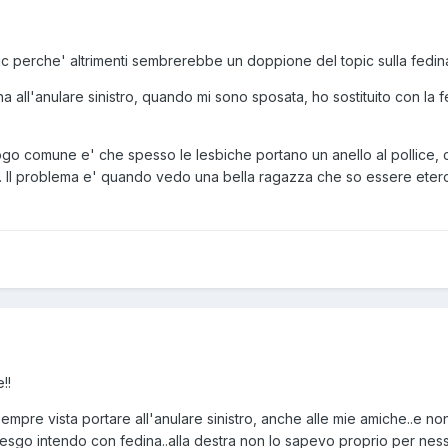
opic perche' altrimenti sembrerebbe un doppione del topic sulla fedin
a all'anulare sinistro, quando mi sono sposata, ho sostituito con la 
go comune e' che spesso le lesbiche portano un anello al pollice, c
l problema e' quando vedo una bella ragazza che so essere etero po
!!
sempre vista portare all'anulare sinistro, anche alle mie amiche..e n
esgo intendo con fedina..alla destra non lo sapevo proprio per ness