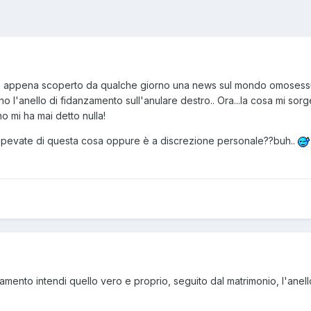
Ho appena scoperto da qualche giorno una news sul mondo omosessua
ano l'anello di fidanzamento sull'anulare destro.. Ora...la cosa mi 
no mi ha mai detto nulla!
 Sapevate di questa cosa oppure è a discrezione personale??buh..
ento intendi quello vero e proprio, seguito dal matrimonio, l'anello s