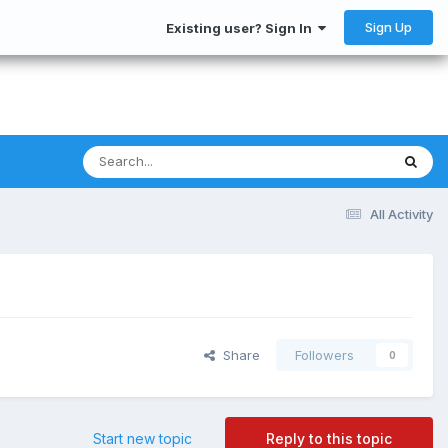
Sign Up
Existing user? Sign In
All Activity
Share
Followers
0
Start new topic
Reply to this topic