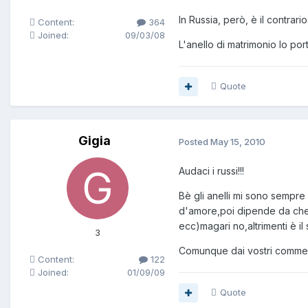
In Russia, però, è il contrario
Content:
364
Joined:
09/03/08
L'anello di matrimonio lo por
Quote
Gigia
Posted
May 15, 2010
Audaci i russi!!!
Bè gli anelli mi sono sempre
d'amore,poi dipende da che v
ecc)magari no,altrimenti è il
3
Comunque dai vostri commenti
Content:
122
Joined:
01/09/09
Quote