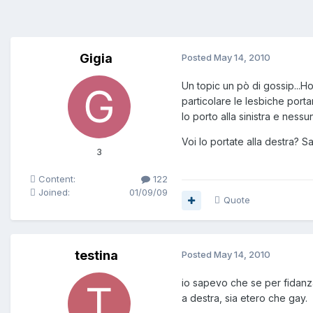
Gigia
Posted
May 14, 2010
Un topic un pò di gossip...
particolare le lesbiche port
lo porto alla sinistra e nessu
Voi lo portate alla destra?
3
Content:
122
Joined:
01/09/09
Quote
testina
Posted
May 14, 2010
io sapevo che se per fidanzam
a destra, sia etero che gay.