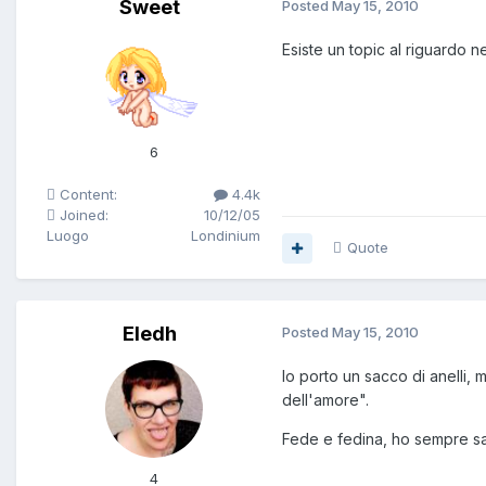
Sweet
Posted
May 15, 2010
Esiste un topic al riguardo 
6
Content:
4.4k
Joined:
10/12/05
Luogo
Londinium
Quote
Eledh
Posted
May 15, 2010
Io porto un sacco di anelli, m
dell'amore".
Fede e fedina, ho sempre sa
4