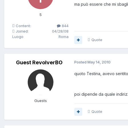
ma può essere che mi sbaglio
5
Content:
844
Joined:
04/28/08
Luogo
Roma
Quote
Guest RevolverBO
Posted
May 14, 2010
quoto Testina, avevo sentito
poi dipende da quale indiri
Guests
Quote