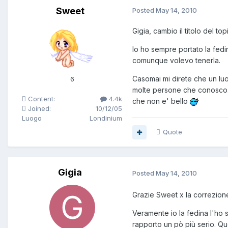
Sweet
Posted
May 14, 2010
Gigia, cambio il titolo del t
Io ho sempre portato la fedin
comunque volevo tenerla.
Casomai mi direte che un luo
6
molte persone che conosco. I
Content:
4.4k
che non e' bello
Joined:
10/12/05
Luogo
Londinium
Quote
Gigia
Posted
May 14, 2010
Grazie Sweet x la correzione
Veramente io la fedina l'ho 
rapporto un pò più serio. Qu