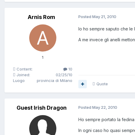
Arnis Rom
Posted
May 21, 2010
Io ho sempre saputo che le le
A me invece gli anelli metto
1
Content:
10
Joined:
02/25/10
Luogo
provincia di Milano
Quote
Guest Irish Dragon
Posted
May 22, 2010
Ho sempre portato la fedina 
In ogni caso ho quasi sempre