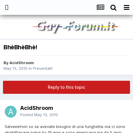
BhèBhèBhè!
By
AcidShroom
May 13, 2010
in
Presentati!
Reply to this topic
AcidShroom
Posted
May 13, 2010
Salveee!non so se avevate bisogno di una funghetta..ma ci sono
ahah!Piacere,Ivana,ho 19 anni e sono americana ma da 5 anni