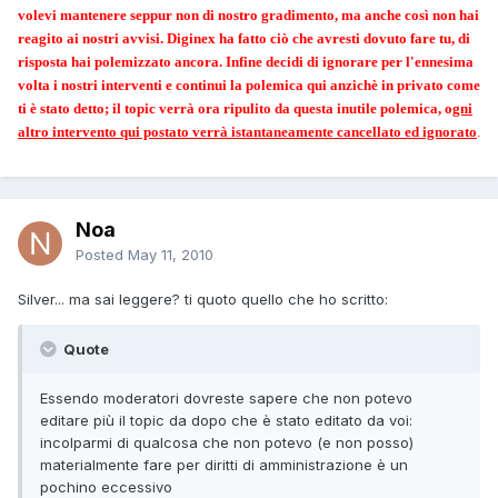
volevi mantenere seppur non di nostro gradimento, ma anche così non hai
reagito ai nostri avvisi. Diginex ha fatto ciò che avresti dovuto fare tu, di
risposta hai polemizzato ancora. Infine decidi di ignorare per l'ennesima
volta i nostri interventi e continui la polemica qui anzichè in privato come
ti è stato detto; il topic verrà ora ripulito da questa inutile polemica, o
gni
altro intervento qui postato verrà istantaneamente cancellato ed ignorato
.
Noa
Posted
May 11, 2010
Silver... ma sai leggere? ti quoto quello che ho scritto:
Quote
Essendo moderatori dovreste sapere che non potevo
editare più il topic da dopo che è stato editato da voi:
incolparmi di qualcosa che non potevo (e non posso)
materialmente fare per diritti di amministrazione è un
pochino eccessivo