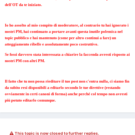
dell'OT da te iniziato.
Io ho assolto al mio compito di moderatore, al contrario tu hai ignorato i
nostri PM, hai continuato a portare avanti questa inutile polemica nel
topic pubblico e hai mantenuto (come per altro continui a fare) un
atteggiamento ribelle e assolutamente poco costruttivo.
Se fossi davvero stata interessata a chiarire la faccenda avresti risposto ai
nostri PM con altri PM.
Il fatto che tu non possa rieditare il tuo post non c'entra nulla, ci siamo fin
da subito resi disponibili a editarlo secondo le tue direttive (restando
ovviamente in certi canoni di forma) anche perché col tempo non avresti
più potuto editarlo comunque.
This topic is now closed to further replies.