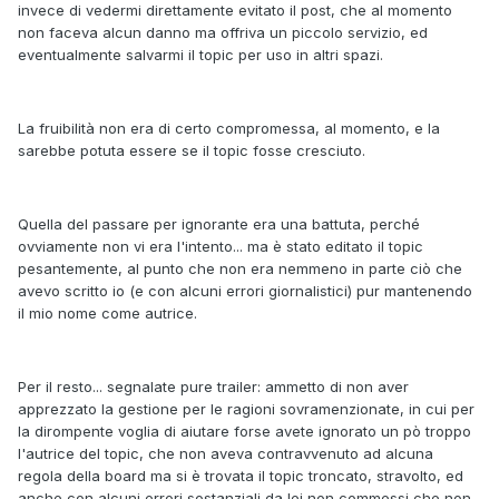
invece di vedermi direttamente evitato il post, che al momento
non faceva alcun danno ma offriva un piccolo servizio, ed
eventualmente salvarmi il topic per uso in altri spazi.
La fruibilità non era di certo compromessa, al momento, e la
sarebbe potuta essere se il topic fosse cresciuto.
Quella del passare per ignorante era una battuta, perché
ovviamente non vi era l'intento... ma è stato editato il topic
pesantemente, al punto che non era nemmeno in parte ciò che
avevo scritto io (e con alcuni errori giornalistici) pur mantenendo
il mio nome come autrice.
Per il resto... segnalate pure trailer: ammetto di non aver
apprezzato la gestione per le ragioni sovramenzionate, in cui per
la dirompente voglia di aiutare forse avete ignorato un pò troppo
l'autrice del topic, che non aveva contravvenuto ad alcuna
regola della board ma si è trovata il topic troncato, stravolto, ed
anche con alcuni errori sostanziali da lei non commessi che non