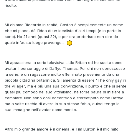
risolto.
Mi chiamo Riccardo in realtà, Gaston è semplicemente un nome
che mi piace, dà l'idea di un idealista d'altri tempi (e in parte lo
sono). Ho 21 anni (quasi 22), e per ora preferisco non dire da
quale infausto luogo provengo...
Mi appassiona la serie televisiva Little Britain ed ho scelto come
avatar il personaggio di Daffyd Thomas. Per chi non conoscesse
la serie, è un ragazzone molto effeminato proveniente da una
piccola cittadina britannica. Si lamenta di essere "The only gay in
the village", ma è più una sua convinzione, il punto è che si sente
quasi più comodo nel suo vittimismo, ha forse paura di iniziare a
cambiare. Non sono così eccentrico e stereotipato come Daffyd
ma a volte rischio di avere la sua stessa fobia, quindi tengo la
sua immagine nell'avatar come monito.
Altro mio grande amore è il cinema, e Tim Burton è il mio mito