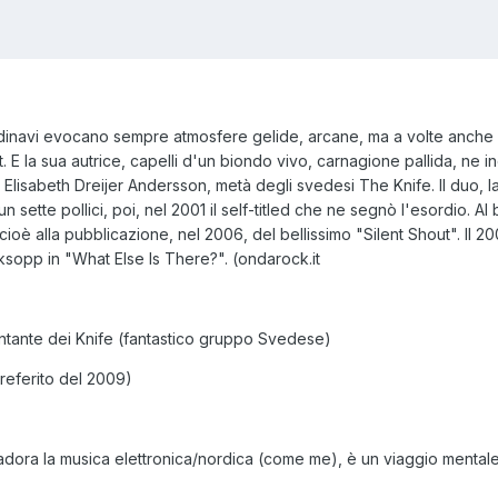
andinavi evocano sempre atmosfere gelide, arcane, ma a volte anche 
t. E la sua autrice, capelli d'un biondo vivo, carnagione pallida, ne
 Elisabeth Dreijer Andersson, metà degli svedesi The Knife. Il duo, la c
n sette pollici, poi, nel 2001 il self-titled che ne segnò l'esordio.
o cioè alla pubblicazione, nel 2006, del bellissimo "Silent Shout". Il 
ksopp in "What Else Is There?". (ondarock.it
cantante dei Knife (fantastico gruppo Svedese)
preferito del 2009)
dora la musica elettronica/nordica (come me), è un viaggio mentale da