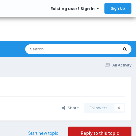
Sign Up
Existing user? Sign In
All Activity
Share
Followers
0
Start new topic
Reply to this topic