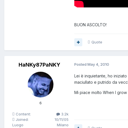
BUON ASCOLTO!
Quote
HaNKy87PaNKY
Posted
May 4, 2010
Lei è inquietante, ho inizi
maciullato e putrido da vecch
Mi piace molto When I grow
6
Content:
3.2k
Joined:
10/11/05
Luogo
Milano