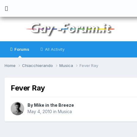
Forums
All Activity
Home
Chiacchierando
Musica
Fever Ray
Fever Ray
By
Mike in the Breeze
May 4, 2010
in
Musica