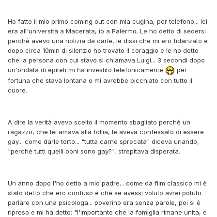
Ho fatto il mio primo coming out con mia cugina, per telefono... lei
era all'università a Macerata, io a Palermo. Le ho detto di sedersi
perchè avevo una notizia da darle, le dissi che mi ero fidanzato e
dopo circa 10min di silenzio ho trovato il coraggio e le ho detto
che la persona con cui stavo si chiamava Luigi... 3 secondi dopo
un'ondata di epiteti mi ha investito telefonicamente
per
fortuna che stava lontana o mi avrebbe picchiato con tutto il
cuore.
A dire la verità avevo scelto il momento sbagliato perchè un
ragazzo, che lei amava alla follia, le aveva confessato di essere
gay... come darle torto... "tutta carne sprecata" diceva urlando,
"perchè tutti quelli boni sono gay?", strepitava disperata.
Un anno dopo l'ho detto a mio padre... come da film classico mi è
stato detto che ero confuso e che se avessi voluto avrei potuto
parlare con una psicologa... poverino era senza parole, poi si è
ripreso e mi ha detto: "l'importante che la famiglia rimane unita, e