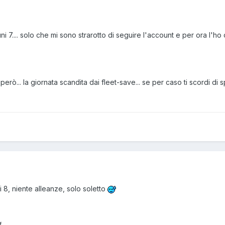
 uni 7.... solo che mi sono strarotto di seguire l'account e per ora l'
rò... la giornata scandita dai fleet-save... se per caso ti scordi di s
i 8, niente alleanze, solo soletto
f