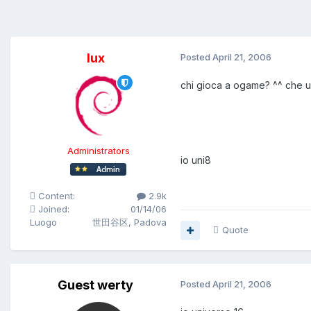
lux
Posted
April 21, 2006
chi gioca a ogame? ^^ che u
Administrators
io uni8
Content:
2.9k
Joined:
01/14/06
Luogo
世田谷区, Padova
Quote
Guest werty
Posted
April 21, 2006