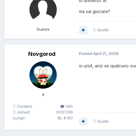
io universo 16
ma sai giocare?
Guests
Quote
Novgorod
Posted
April 21, 2006
io uni4, anzi se qualcuno v
4
Content:
390
Joined:
01/07/06
Luogo
BL & BO
Quote