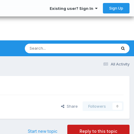
Sign Up
Existing user? Sign In
All Activity
Share
Followers
0
Start new topic
Reply to this topic