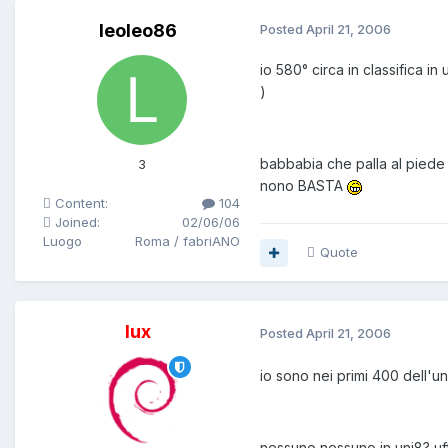
leoleo86
Posted
April 21, 2006
io 580° circa in classifica in
)
babbabia che palla al piede pe
3
nono BASTA
Content:
104
Joined:
02/06/06
Luogo
Roma / fabriANO
Quote
lux
Posted
April 21, 2006
io sono nei primi 400 dell'un
nessuno nessuno in uni8? uf