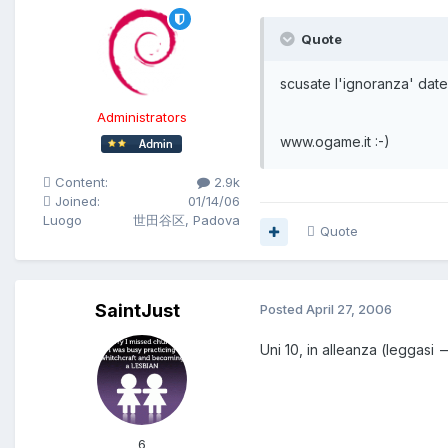
Quote
scusate l'ignoranza' dat
Administrators
www.ogame.it :-)
Content:
2.9k
Joined:
01/14/06
Luogo
世田谷区, Padova
Quote
SaintJust
Posted
April 27, 2006
Uni 10, in alleanza (leggasi
6