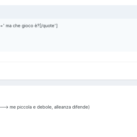
e=' ma che gioco è?[/quote']
 ---> me piccola e debole, alleanza difende)