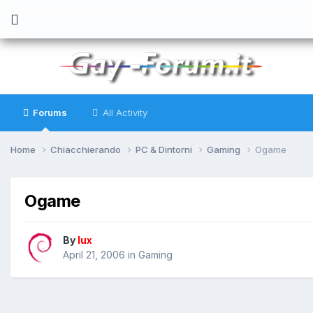
Forums
All Activity
Home
Chiacchierando
PC & Dintorni
Gaming
Ogame
Ogame
By
lux
April 21, 2006
in
Gaming