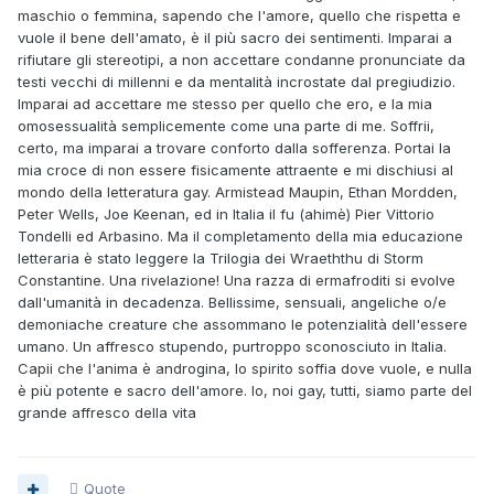
maschio o femmina, sapendo che l'amore, quello che rispetta e
vuole il bene dell'amato, è il più sacro dei sentimenti. Imparai a
rifiutare gli stereotipi, a non accettare condanne pronunciate da
testi vecchi di millenni e da mentalità incrostate dal pregiudizio.
Imparai ad accettare me stesso per quello che ero, e la mia
omosessualità semplicemente come una parte di me. Soffrii,
certo, ma imparai a trovare conforto dalla sofferenza. Portai la
mia croce di non essere fisicamente attraente e mi dischiusi al
mondo della letteratura gay. Armistead Maupin, Ethan Mordden,
Peter Wells, Joe Keenan, ed in Italia il fu (ahimè) Pier Vittorio
Tondelli ed Arbasino. Ma il completamento della mia educazione
letteraria è stato leggere la Trilogia dei Wraeththu di Storm
Constantine. Una rivelazione! Una razza di ermafroditi si evolve
dall'umanità in decadenza. Bellissime, sensuali, angeliche o/e
demoniache creature che assommano le potenzialità dell'essere
umano. Un affresco stupendo, purtroppo sconosciuto in Italia.
Capii che l'anima è androgina, lo spirito soffia dove vuole, e nulla
è più potente e sacro dell'amore. Io, noi gay, tutti, siamo parte del
grande affresco della vita
Quote