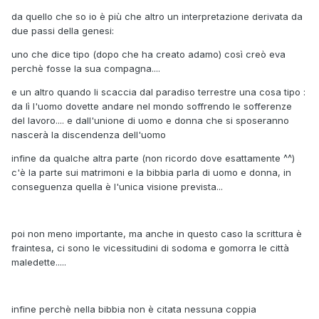
da quello che so io è più che altro un interpretazione derivata da
due passi della genesi:
uno che dice tipo (dopo che ha creato adamo) così creò eva
perchè fosse la sua compagna....
e un altro quando li scaccia dal paradiso terrestre una cosa tipo :
da lì l'uomo dovette andare nel mondo soffrendo le sofferenze
del lavoro.... e dall'unione di uomo e donna che si sposeranno
nascerà la discendenza dell'uomo
infine da qualche altra parte (non ricordo dove esattamente ^^)
c'è la parte sui matrimoni e la bibbia parla di uomo e donna, in
conseguenza quella è l'unica visione prevista...
poi non meno importante, ma anche in questo caso la scrittura è
fraintesa, ci sono le vicessitudini di sodoma e gomorra le città
maledette.....
infine perchè nella bibbia non è citata nessuna coppia