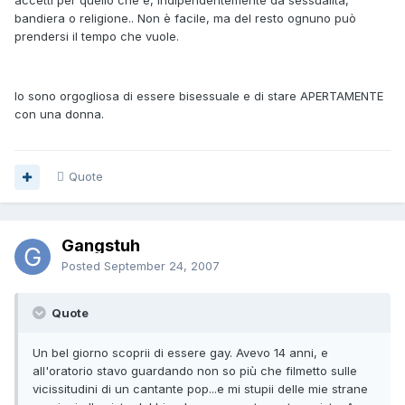
accetti per quello che è, indipendentemente da sessualità,
bandiera o religione.. Non è facile, ma del resto ognuno può
prendersi il tempo che vuole.
Io sono orgogliosa di essere bisessuale e di stare APERTAMENTE
con una donna.
Quote
Gangstuh
Posted
September 24, 2007
Quote
Un bel giorno scoprii di essere gay. Avevo 14 anni, e
all'oratorio stavo guardando non so più che filmetto sulle
vicissitudini di un cantante pop...e mi stupii delle mie strane