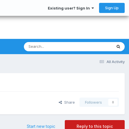
Sign Up
Existing user? Sign In
All Activity
Share
Followers
0
Start new topic
Reply to this topic