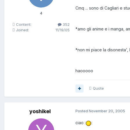
Cmq ... sono di Cagliari e st
4
Content:
352
*amo gli anime e i manga, amo 
Joined:
11/19/05
*non mi piace la disonesta', l
haooooo
Quote
yoshikel
Posted
November 20, 2005
ciao :
: