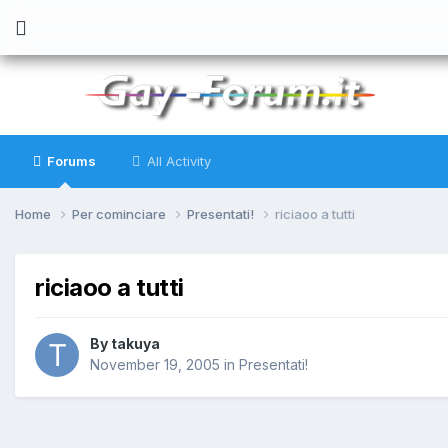
Forums
All Activity
Home
Per cominciare
Presentati!
riciaoo a tutti
riciaoo a tutti
By
takuya
November 19, 2005
in
Presentati!