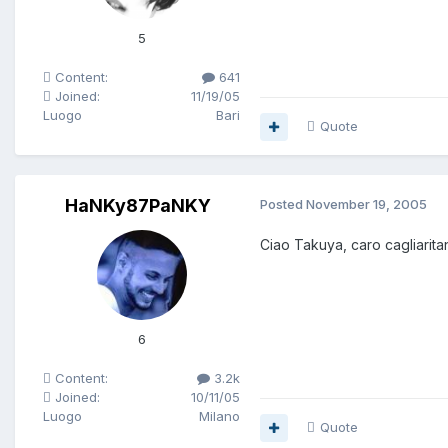
5
Content:
641
Joined:
11/19/05
Luogo
Bari
Quote
HaNKy87PaNKY
Posted
November 19, 2005
Ciao Takuya, caro cagliarit
6
Content:
3.2k
Joined:
10/11/05
Luogo
Milano
Quote