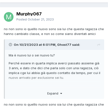
Murphy067
Posted
October 21, 2023
no non sono io quelllo nuovo sono sia lui che questa ragazza che
hanno cambiato classe, e non so come siano diventati amici
On 10/21/2023 at 6:01 PM, Ghost77 said:
Ma è nuovo lui o sei nuovo tu?
Perché essere in quarta implica averci passato assieme già
3 anni, e dato che dici che parla solo con una ragazza, ciò
implica cge lui abbia già questo contatto da tempo, per cui il
nuovo arrivato per esclusione sei tu.
Expand
In caso contrario, fosse lui quello nuovo, bisogna capire
come ha fatto a legare con questa ragazza (che tu conosci
già da 3 anni) in un mese scarso di scuola e utilizzare le
no non sono io quelllo nuovo sono sia lui che questa ragazza che