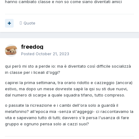
sue stesse strategie.
hanno cambiato classe e non so come siano diventati amici
Quote
freedog
Posted
October 21, 2023
qui però mi sto a perde io: ma è diventato così difficile socializzà
in classe per i liceali d'oggi?
capirei la prima settimana, tra orario ridotto e cazzeggio (ancora)
estivo, ma dopo un mese dovreste sapè la qsi su sti due nuovi,
dal numero di scarpe a quale squadra tifano, tutto compreso.
o passate la ricreazione e i cambi dell'ora solo a guardà il
melafonino? all'epoca mia -senza st'aggeggi- ci raccontavamo la
vita e sapevamo tutto di tutti; davvero s'è persa l'usanza di fare
gruppo e ognuno pensa solo ai cazzi suoi?