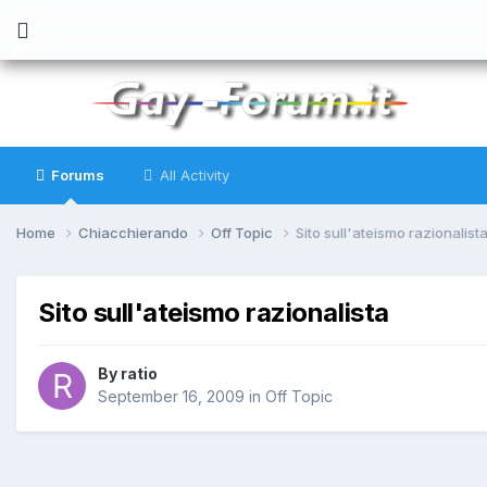
Forums
All Activity
Home
Chiacchierando
Off Topic
Sito sull'ateismo razionalist
Sito sull'ateismo razionalista
By
ratio
September 16, 2009
in
Off Topic