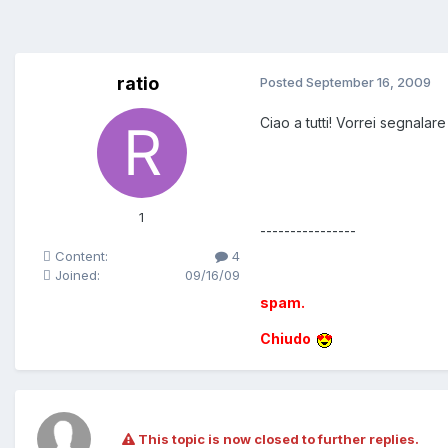
ratio
Posted
September 16, 2009
Ciao a tutti! Vorrei segnalar
1
----------------
Content:
4
Joined:
09/16/09
spam.
Chiudo
This topic is now closed to further replies.