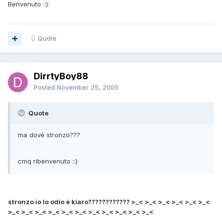
Benvenuto ::):
Quote
DirrtyBoy88
Posted
November 25, 2005
Quote
ma dovè stronzo???
cmq ribenvenuto ::):
stronzo io lo odio è kiaro???????????? >_< >_< >_< >_< >_< >_<
>_< >_< >_< >_< >_< >_< >_< >_< >_< >_< >_<